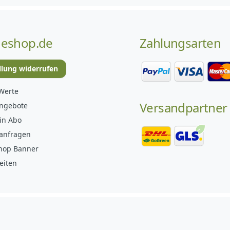
eshop.de
Zahlungsarten
llung widerrufen
Werte
Versandpartner
angebote
in Abo
anfragen
hop Banner
eiten