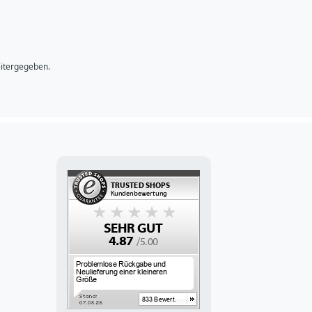
bsenden
eitergegeben.