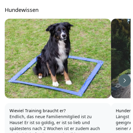
Hundewissen
Wei
Wieviel Training braucht er?
Hunderu
Endlich, das neue Familienmitglied ist zu
Längst 
Hause! Er ist so goldig, er ist so lieb und
geeignet
spätestens nach 2 Wochen ist er zudem auch
seiner A