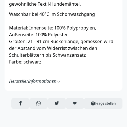
gewöhnliche Textil-Hundemäntel.
Waschbar bei 40°C im Schonwaschgang
Material: Innenseite: 100% Polypropylen,
Außenseite: 100% Polyester
Größen: 21 - 91 cm Rückenlänge, gemessen wird
der Abstand vom Widerrist zwischen den
Schulterblättern bis Schwanzansatz
Farbe: schwarz
Herstellerinformationen
Back on Track AB
Sofielundsgatan 5A
753 23 Uppsala
AUF FACEBOOK TEILEN
ÜBER WHATSAPP TEILEN
AUF TWITTER TEILEN
ARTIKEL AUF DIE MERKLISTE
Frage stellen
Schweden
https://backontrack.se/
sweden@backontrack.com