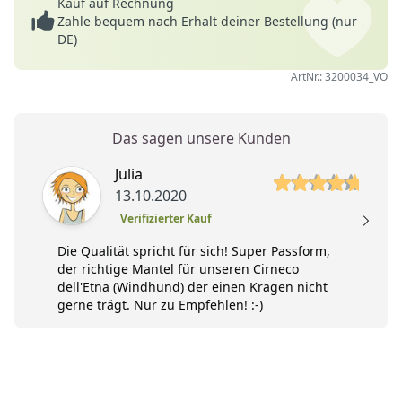
Kauf auf Rechnung
Zahle bequem nach Erhalt deiner Bestellung (nur
DE)
ArtNr.: 3200034_VO
Das sagen unsere Kunden
5 von 5 Sterne
5 
Julia
13.10.2020
Verifizierter Kauf
Die Qualität spricht für sich! Super Passform,
der richtige Mantel für unseren Cirneco
dell'Etna (Windhund) der einen Kragen nicht
gerne trägt. Nur zu Empfehlen! :-)