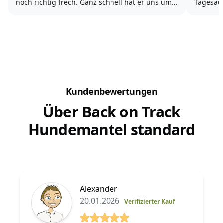
noch richtig frech. Ganz schnell hat er uns um
Tagesau
den Finger gewickelt und neben der
Hund br
Entzückung kommen so langsam die kleinen
mehrere 
Probleme der Hundeerziehung.
Zwar ist
Mal...
Kundenbewertungen
Über Back on Track
Hundemantel standard
Alexander
20.01.2026
Verifizierter Kauf