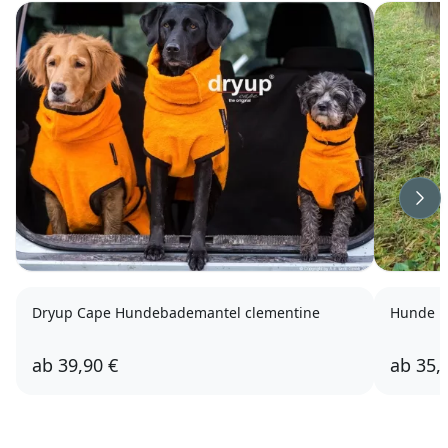
Wei
Dryup Cape Hundebademantel clementine
Hunde L
ab
39,90 €
ab
35,