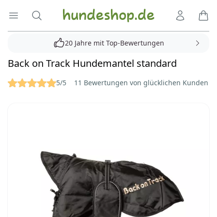
Hundeshop.de
Menü öffnen
Suche
Kundenko
Ware
20 Jahre mit Top-Bewertungen
Back on Track Hundemantel standard
Reviews
5/5
11 Bewertungen von glücklichen Kunden
Bilder