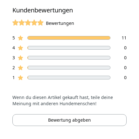
Kundenbewertungen
Bewertungen
von 5 Sterne
Sterne Bewertungen
Bewertungen
5
11
Sterne Bewertungen
4
0
Sterne Bewertungen
3
0
Sterne Bewertungen
2
0
Sterne Bewertungen
1
0
Wenn du diesen Artikel gekauft hast, teile deine
Meinung mit anderen Hundemenschen!
Bewertung abgeben