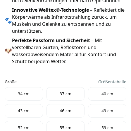
bei Gelenkerkrankungen oder nach Operationen.
Innovative Welltex®-Technologie
– Reflektiert die
Körperwärme als Infrarotstrahlung zurück, um
🐾
Muskeln und Gelenke zu entspannen und zu
unterstützen.
Perfekte Passform und Sicherheit
– Mit
verstellbaren Gurten, Reflektoren und
🐶
wasserabweisendem Material für Komfort und
Schutz bei jedem Wetter.
Größe
Größentabelle
Größe
34 cm
37 cm
40 cm
43 cm
46 cm
49 cm
52 cm
55 cm
59 cm