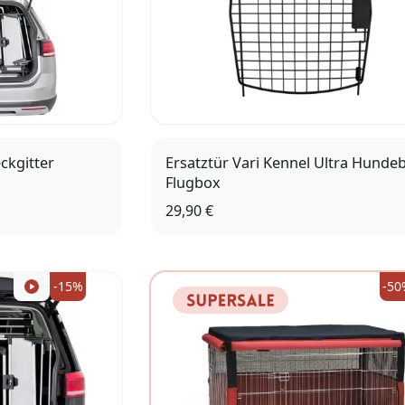
ckgitter
Ersatztür Vari Kennel Ultra Hunde
Flugbox
29,90 €
71
-15%
-50