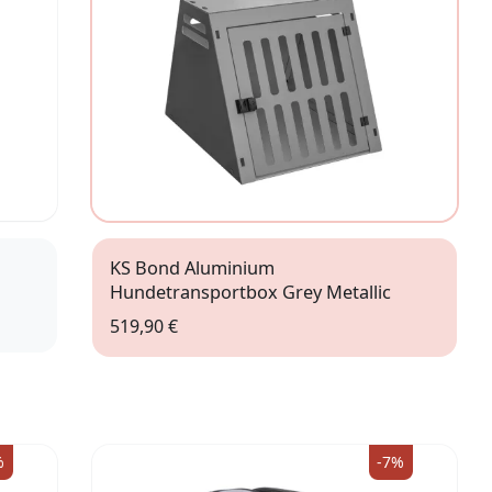
KS Bond Aluminium
Hundetransportbox Grey Metallic
519,90 €
L (71,5 x 90 x 66cm)
%
-7%