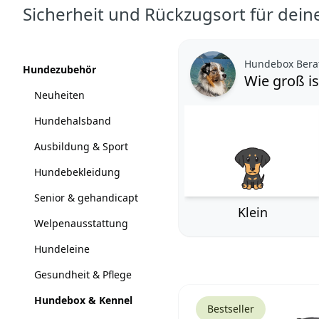
Sicherheit und Rückzugsort für dei
Produkte
Hundebox Berat
Kategorien
Hundezubehör
Wie groß i
Neuheiten
Hundehalsband
Ausbildung & Sport
Hundebekleidung
Senior & gehandicapt
Klein
Welpenausstattung
Hundeleine
Gesundheit & Pflege
Hundebox & Kennel
Bestseller