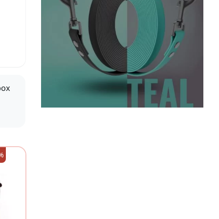
box
%