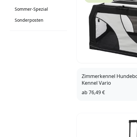
Sommer-Spezial
Sonderposten
Zimmerkennel Hundebo
Kennel Vario
ab
76,49 €
61
91
76