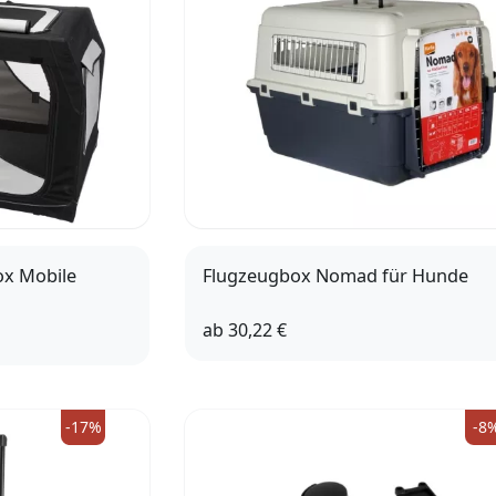
x Mobile
Flugzeugbox Nomad für Hunde
ab
30,22 €
XS
S
99
-17%
-8