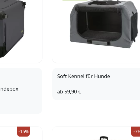
Soft Kennel für Hunde
undebox
ab
59,90 €
XS-S
S-M
M-L
2
105
120
-15%
-7