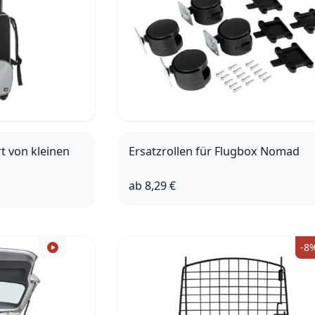
rt von kleinen
Ersatzrollen für Flugbox Nomad
ab
8,29 €
Set XS-XL
Set XXL/3XL
-8