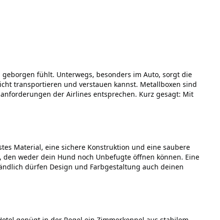
 geborgen fühlt. Unterwegs, besonders im Auto, sorgt die
eicht transportieren und verstauen kannst. Metallboxen sind
tsanforderungen der Airlines entsprechen. Kurz gesagt: Mit
tes Material, eine sichere Konstruktion und eine saubere
n, den weder dein Hund noch Unbefugte öffnen können. Eine
rständlich dürfen Design und Farbgestaltung auch deinen
Hotel genügt in der Regel ein Zimmerkennel aus stabilem