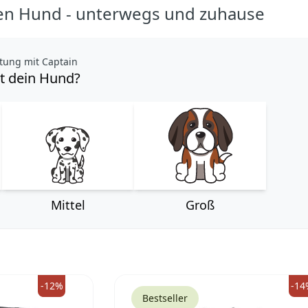
nen Hund - unterwegs und zuhause
ung mit Captain
st dein Hund?
Mittel
Groß
-12%
-14
Bestseller