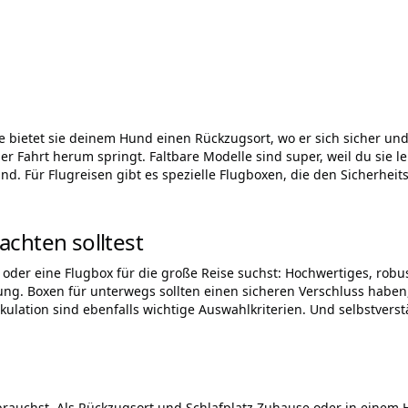
bietet sie deinem Hund einen Rückzugsort, wo er sich sicher und
r Fahrt herum springt. Faltbare Modelle sind super, weil du sie l
ind. Für Flugreisen gibt es spezielle Flugboxen, die den Sicherhei
chten solltest
oder eine Flugbox für die große Reise suchst: Hochwertiges, robus
ung. Boxen für unterwegs sollten einen sicheren Verschluss habe
irkulation sind ebenfalls wichtige Auswahlkriterien. Und selbstve
rauchst. Als Rückzugsort und Schlafplatz Zuhause oder in einem 