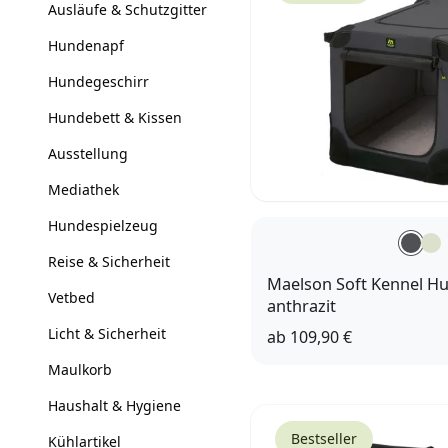
Ausläufe & Schutzgitter
Hundenapf
Hundegeschirr
Hundebett & Kissen
Ausstellung
Mediathek
Hundespielzeug
Reise & Sicherheit
Maelson Soft Kennel H
Vetbed
anthrazit
Licht & Sicherheit
ab
109,90 €
Maulkorb
52
62
72
82
9
Haushalt & Hygiene
Bestseller
Kühlartikel