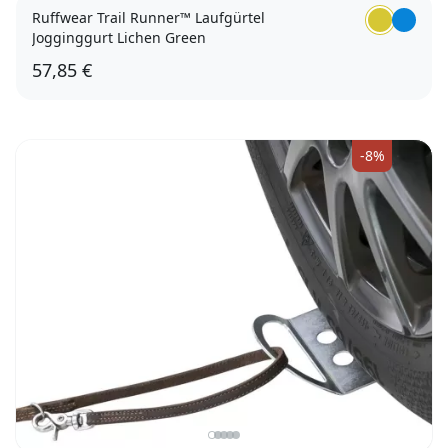
Ruffwear Trail Runner™ Laufgürtel
Jogginggurt Lichen Green
57,85 €
S/M (51 - 89cm)
L/XL (89 - 127cm)
-8%