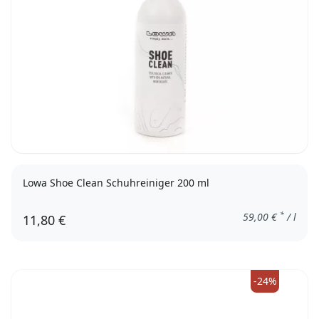
Lowa Shoe Clean Schuhreiniger 200 ml
*
59,00
€
/ l
11,80 €
-24%