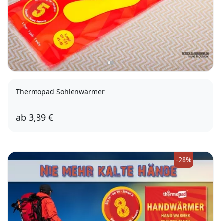
Thermopad Sohlenwärmer
ab
3,89 €
XL (42-43)
S (36-37)
XXL (44-46)
-28%