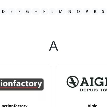
D
E
F
G
H
K
L
M
N
O
P
R
S
A
actionfactory
Aigle