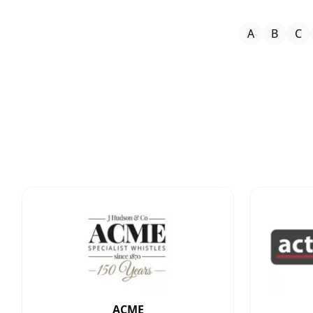
A
B
C
ACME