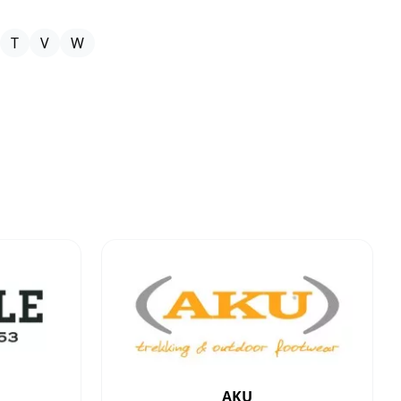
T
V
W
AKU