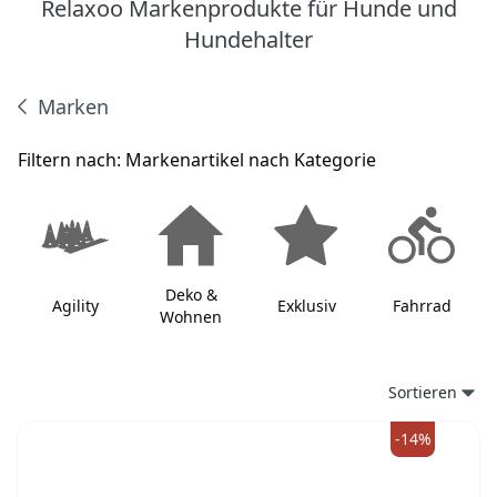
Relaxoo Markenprodukte für Hunde und
Hundehalter
Marken
Produkte
Filtern nach:
Markenartikel nach Kategorie
Deko &
F
Agility
Exklusiv
Fahrrad
Wohnen
k
Sortieren
-14%