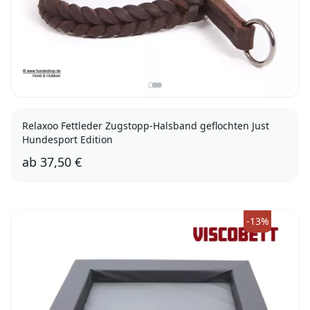
Relaxoo Fettleder Zugstopp-Halsband geflochten Just
Hundesport Edition
ab
37,50 €
1
2
3
4
-13%