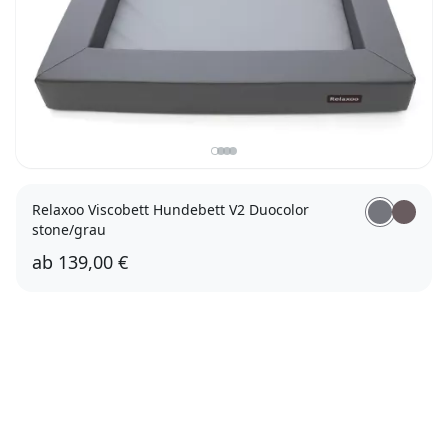
Relaxoo Viscobett Hundebett V2 Duocolor
stone/grau
ab
139,00 €
M 90 x 70 x 12,5cm
L 110 x 90 x 12,5cm