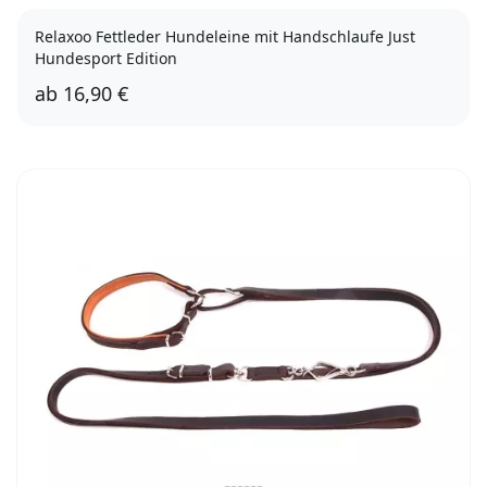
Relaxoo Fettleder Hundeleine mit Handschlaufe Just
Hundesport Edition
ab
16,90 €
12mm, 10m
8mm, 10m
8mm, 1m
8mm, 3m
8mm, 5m
12mm, 1m
12mm, 2m
12mm, 3m
12mm, 5m