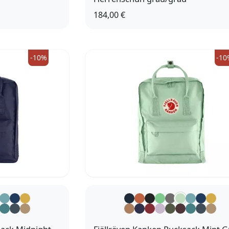
184,00 €
 (39)
6 (39,5)
10 (44,5)
10,5 (45)
8 (42)
8,5 (42
(41)
9 (43,5)
9,5 (44)
-10%
-10