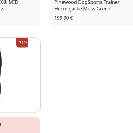
TX® MID
Pinewood DogSports Trainer
rz
Herrenjacke Moss Green
199,90 €
10 (44,5)
M
L
XL
XXL
-31%