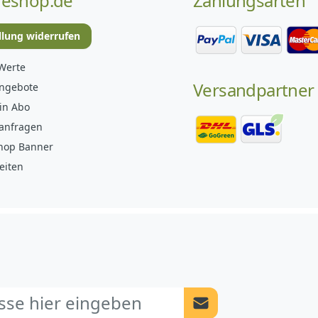
eshop.de
Zahlungsarten
llung widerrufen
Werte
Versandpartner
angebote
in Abo
anfragen
hop Banner
eiten
Newsletter Anmeldung a