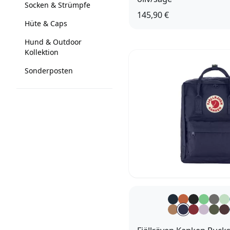
Socken & Strümpfe
145,90 €
Hüte & Caps
4,5 (37,5)
5 (38)
5,5
Hund & Outdoor
6,5 (40)
7 
Kollektion
Sonderposten