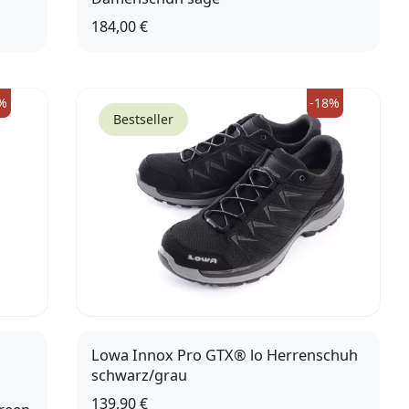
184,00 €
,5)
4,5 (37,5)
5 (38)
5,5 (39)
6 (39,5)
6,5 (40)
7 (41)
%
-18%
Bestseller
Lowa Innox Pro GTX® lo Herrenschuh
schwarz/grau
139,90 €