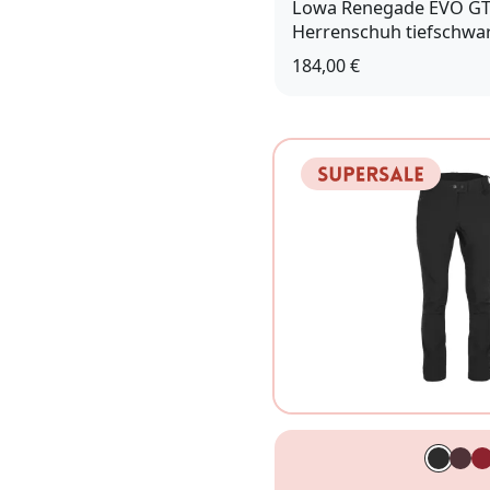
Lowa Renegade EVO G
Herrenschuh tiefschwa
184,00 €
8 (42)
9,5 (44)