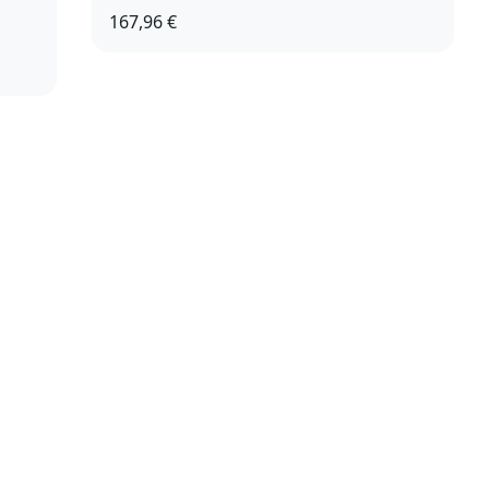
167,96 €
XS
S
L
XL