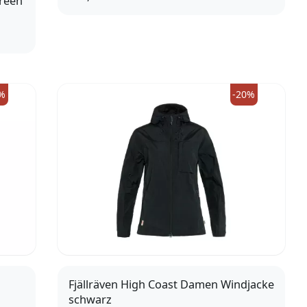
Green
9 (43,5)
9,5 (44)
10 (44,5)
10,5 (45)
%
-20%
Fjällräven High Coast Damen Windjacke
schwarz