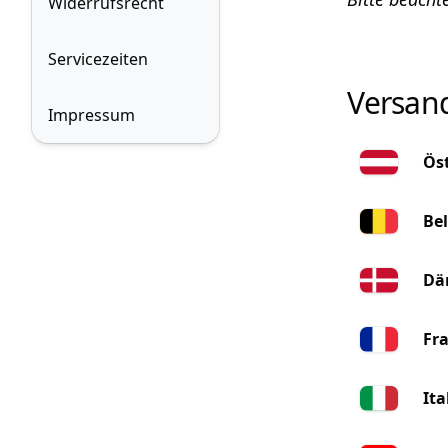
Widerrufsrecht
Servicezeiten
Versan
Impressum
Ös
Be
Dä
Fr
Ita