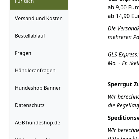
Für dich
ab 9,00 Eur
ab 14,90 Eu
Versand und Kosten
Die Versandk
Bestellablauf
mehreren Pa
Fragen
GLS Express
Mo. - Fr. (k
Händleranfragen
Sperrgut Z
Hundeshop Banner
Wir berechne
die Regellau
Datenschutz
Speditions
AGB hundeshop.de
Wir berechne
Bitte beacht