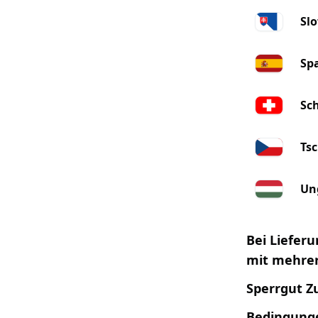
Sl
Sp
Sc
Ts
Un
Bei Liefer
mit mehrer
Sperrgut Z
Bedingunge