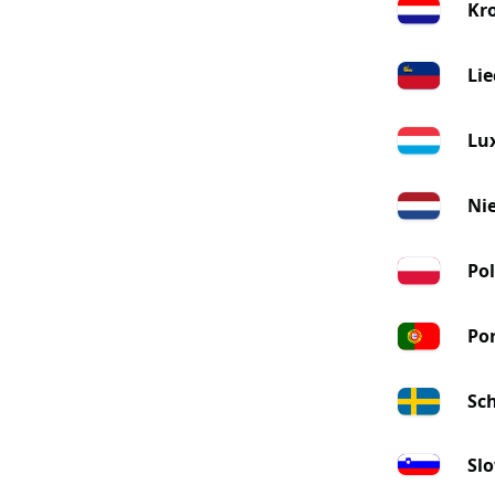
Kr
Li
Lu
Ni
Po
Po
Sc
Sl