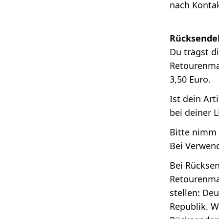
nach Kontak
Rücksende
Du trägst d
Retourenma
3,50 Euro.
Ist dein Ar
bei deiner L
Bitte nimm 
Bei Verwend
Bei Rückse
Retourenmar
stellen: De
Republik. W