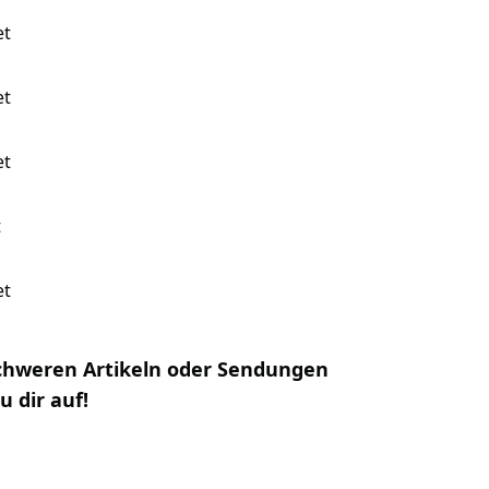
et
et
et
t
et
 schweren Artikeln oder Sendungen
 dir auf!