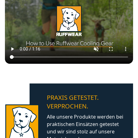
für
den
Alltag,
das
Training
oder
zur
Unterstützung
in
bestimmten
Situationen.
Damit
PRAXIS GETESTET.
du
VERPROCHEN.
leichter
entscheiden
Alle unsere Produkte werden bei
kannst,
praktischen Einsätzen getestet
welches
und wir sind stolz auf unsere