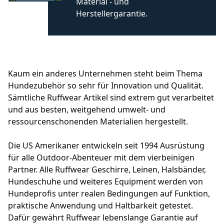
Ruffwear-
Material - und
Geschirr
Herstellergarantie.
für
dich
und
deinen
Hund
Kaum ein anderes Unternehmen steht beim Thema
und
Hundezubehör so sehr für Innovation und Qualität.
euer
Sämtliche Ruffwear Artikel sind extrem gut verarbeitet
geplantes
und aus besten, weitgehend umwelt- und
Abenteuer
ressourcenschonenden Materialien hergestellt.
genau
das
Die US Amerikaner entwickeln seit 1994 Ausrüstung
Richtige
für alle Outdoor-Abenteuer mit dem vierbeinigen
ist,
Partner. Alle Ruffwear Geschirre, Leinen, Halsbänder,
geben
Hundeschuhe und weiteres Equipment werden von
wir
Hundeprofis unter realen Bedingungen auf Funktion,
hier
praktische Anwendung und Haltbarkeit getestet.
einen
Dafür gewährt Ruffwear lebenslange Garantie auf