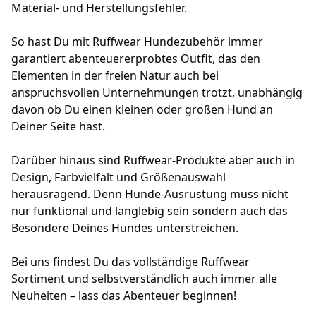
Überblick
Material- und Herstellungsfehler.
und
fassen
So hast Du mit Ruffwear Hundezubehör immer
die
garantiert abenteuererprobtes Outfit, das den
Besonderheiten
Elementen in der freien Natur auch bei
jedes
anspruchsvollen Unternehmungen trotzt, unabhängig
Ruffwear-
davon ob Du einen kleinen oder großen Hund an
Geschirrs
Deiner Seite hast.
zusammen,
damit
Darüber hinaus sind Ruffwear-Produkte aber auch in
du
Design, Farbvielfalt und Größenauswahl
die
herausragend. Denn Hunde-Ausrüstung muss nicht
beste
nur funktional und langlebig sein sondern auch das
Entscheidung
Besondere Deines Hundes unterstreichen.
für
die
Bei uns findest Du das vollständige Ruffwear
Bedürfnisse
Sortiment und selbstverständlich auch immer alle
deines
Neuheiten – lass das Abenteuer beginnen!
Hundes