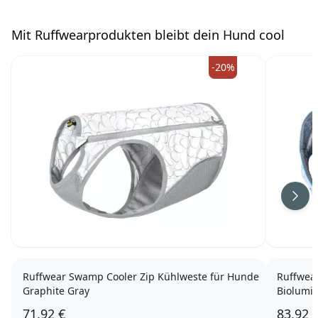
gelingen haben die Ruffwear Hundejacken eine...
Mit Ruffwearprodukten bleibt dein Hund cool
-20%
Weit
Ruffwear Swamp Cooler Zip Kühlweste für Hunde
Ruffwea
Graphite Gray
Biolumi
71,92 €
83,92 