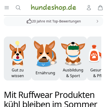
Hundeshop.de
Menü öffnen
Suche
Kundenko
Ware
20 Jahre mit Top-Bewertungen
Produkte
Gut zu
Ausbildung
Gesundh
Ernährung
wissen
& Sport
& Pfleg
Mit Ruffwear Produkten
kühl bleiben im Sommer