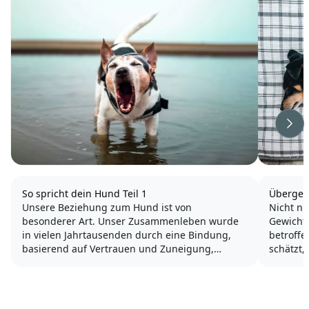
Wei
So spricht dein Hund Teil 1
Übergew
Unsere Beziehung zum Hund ist von
Nicht n
besonderer Art. Unser Zusammenleben wurde
Gewichts
in vielen Jahrtausenden durch eine Bindung,
betroff
basierend auf Vertrauen und Zuneigung,
schätzt,
gefestigt.
ist. Do
welche F
Menschen und Hunde haben viel gemeinsam:
kann ma
Beide sind soziale Geschöpfe, die den Vorteil