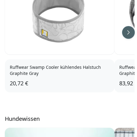
Wei
Ruffwear Swamp Cooler kühlendes Halstuch
Ruffwea
Graphite Gray
Graphit
20,72 €
83,92 
Hundewissen