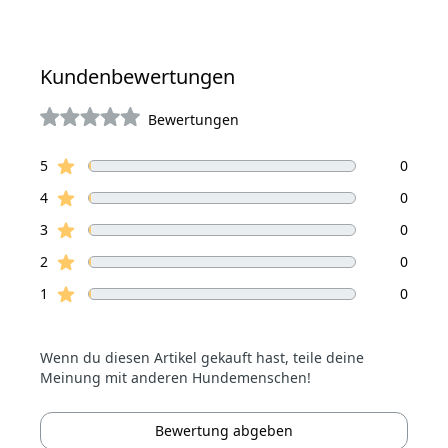
Kundenbewertungen
Bewertungen
von 5 Sterne
Sterne Bewertungen
Bewertungen
5
0
Sterne Bewertungen
4
0
Sterne Bewertungen
3
0
Sterne Bewertungen
2
0
Sterne Bewertungen
1
0
Wenn du diesen Artikel gekauft hast, teile deine
Meinung mit anderen Hundemenschen!
Bewertung abgeben