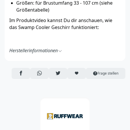
Größen: für Brustumfang 33 - 107 cm (siehe
Größentabelle)
Im Produktvideo kannst Du dir anschauen, wie
das Swamp Cooler Geschirr funktioniert:
Herstellerinformationen
Ruff Wear Inc.
2843 NW Lolo Drive
Bend, OR 97703
AUF FACEBOOK TEILEN
ÜBER WHATSAPP TEILEN
AUF TWITTER TEILEN
ARTIKEL AUF DIE MERKLISTE
Frage stellen
USA
https://ruffwear.com/
https://ruffwear.com/pages/contact-us
Verantwortliche Person in der EU:
Accapi Group
Tanfield Lea Business Centre
Stanley
Country Durham DH9 9DB
UK