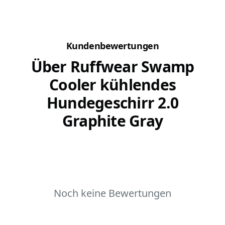
einer Gruppe zu schätzen...
Kann man
Kundenbewertungen
Über Ruffwear Swamp
Cooler kühlendes
Hundegeschirr 2.0
Graphite Gray
Noch keine Bewertungen