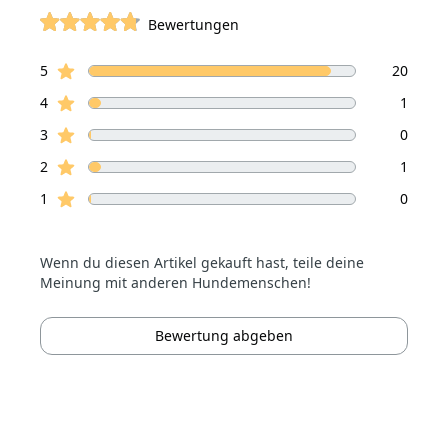
Bewertungen
von 5 Sterne
Sterne Bewertungen
Bewertungen
5
20
Sterne Bewertungen
4
1
Sterne Bewertungen
3
0
Sterne Bewertungen
2
1
Sterne Bewertungen
1
0
Wenn du diesen Artikel gekauft hast, teile deine
Meinung mit anderen Hundemenschen!
Bewertung abgeben