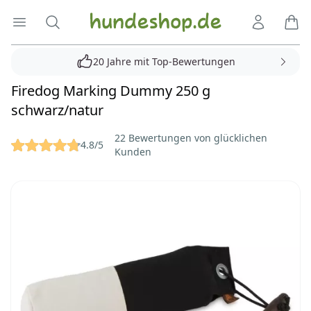
Hundeshop.de
Menü öffnen
Suche
Kundenko
Ware
20 Jahre mit Top-Bewertungen
Firedog Marking Dummy 250 g
schwarz/natur
Reviews
22 Bewertungen von glücklichen
4.8/5
Kunden
Bilder