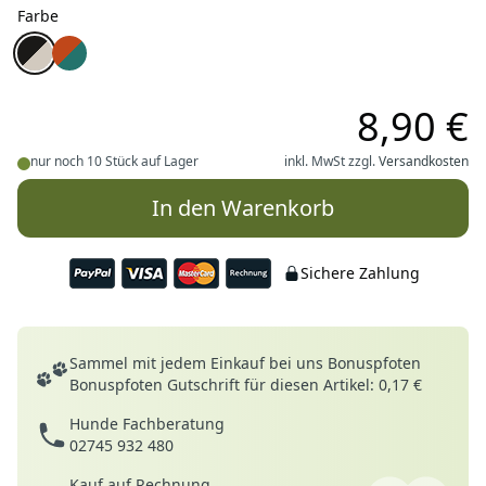
Farbe
Farbe
Firedog Marking Dummy 250 g schwarz/natur
Firedog Marking Dummy 250 g orange/grün
8,90 €
nur noch 10 Stück auf Lager
inkl. MwSt zzgl.
Versandkosten
In den Warenkorb
Sichere Zahlung
Deine Vorteile
Sammel mit jedem Einkauf bei uns Bonuspfoten
Bonuspfoten Gutschrift für diesen Artikel: 0,17 €
Hunde Fachberatung
02745 932 480
Kauf auf Rechnung