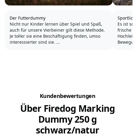
Der Futterdummy
Sportlic
Nicht nur Kinder lernen über Spiel und Spaß,
Es ist sowe
auch für unsere Vierbeiner gilt diese Methode.
frische 
Je toller sie eine Beschäftigung finden, umso
Hochleis
interessierter sind sie.
Bewegun
Apportieren bedeutet für unsere Hunde
Wir hab
gezieltes Jagen und Nasenarbeit, ein Bedürfnis,
getrage
welches nicht erlernt...
Wandern
sofort da
Kundenbewertungen
Über Firedog Marking
Dummy 250 g
schwarz/natur