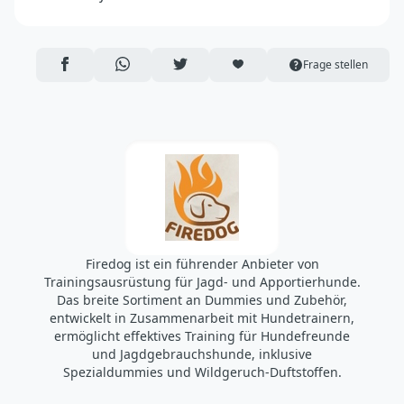
FIREDOG, s.r.o.
Sokolská 664/38, SK-90089 Častá
https://www.firedog.eu/de/
AUF FACEBOOK TEILEN
ÜBER WHATSAPP TEILEN
AUF TWITTER TEILEN
ARTIKEL AUF DIE MERKLISTE
Frage stellen
info@firedog.eu
Firedog ist ein führender Anbieter von
Trainingsausrüstung für Jagd- und Apportierhunde.
Das breite Sortiment an Dummies und Zubehör,
entwickelt in Zusammenarbeit mit Hundetrainern,
ermöglicht effektives Training für Hundefreunde
und Jagdgebrauchshunde, inklusive
Spezialdummies und Wildgeruch-Duftstoffen.