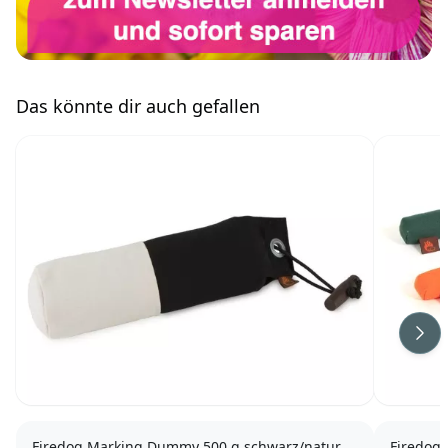
Das könnte dir auch gefallen
Wei
Firedog Marking Dummy 500 g schwarz/natur
Firedog