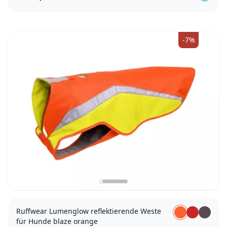
XXS
XS
S
M
L/XL
-7%
Ruffwear Lumenglow reflektierende Weste
für Hunde blaze orange