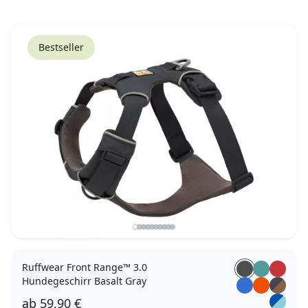
60cm
70cm
80cm
85cm
Bestseller
Ruffwear Front Range™ 3.0
Hundegeschirr Basalt Gray
ab
59,90 €