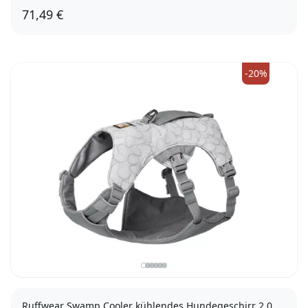
71,49 €
XXS
XS
S
M
L
XL
-20%
Ruffwear Swamp Cooler kühlendes Hundegeschirr 2.0