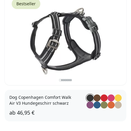
Bestseller
Dog Copenhagen Comfort Walk
Air V3 Hundegeschirr schwarz
ab
46,95 €
XS
S
M
L
XL