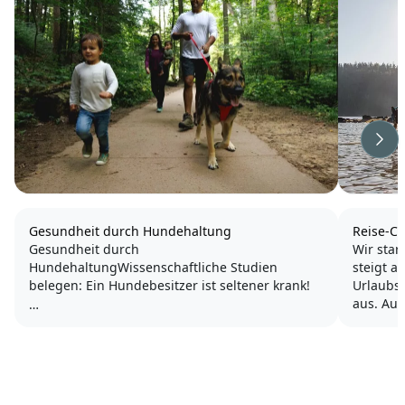
Wei
Gesundheit durch Hundehaltung
Reise-Ch
Gesundheit durch
Wir star
HundehaltungWissenschaftliche Studien
steigt a
belegen: Ein Hundebesitzer ist seltener krank!
Urlaubsz
aus. Auc
Die tägliche Berwegung und Aktivität an der
optimal 
frischen Luft stärken Herz, Kreislauf und das
Checkli
Immunsystem. Doch nicht nur der Körper,
gestellt
sondern auch die Psyche profitiert von einem...