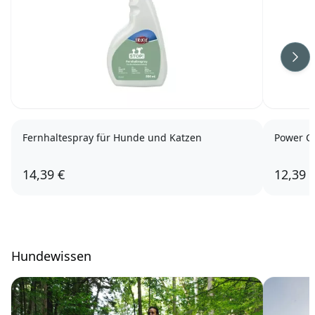
Wei
Fernhaltespray für Hunde und Katzen
Power Ca
14,39 €
12,39 
Hundewissen