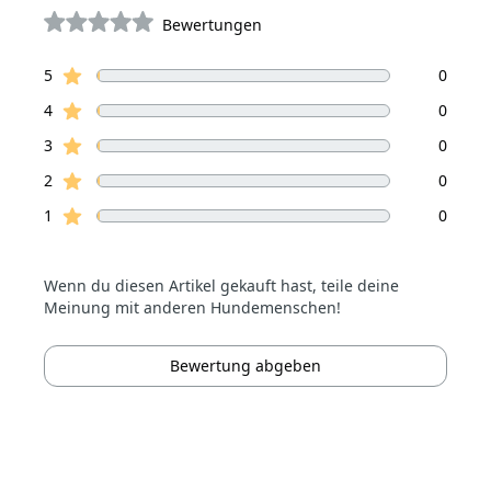
Bewertungen
von 5 Sterne
Sterne Bewertungen
Bewertungen
5
0
Sterne Bewertungen
4
0
Sterne Bewertungen
3
0
Sterne Bewertungen
2
0
Sterne Bewertungen
1
0
Wenn du diesen Artikel gekauft hast, teile deine
Meinung mit anderen Hundemenschen!
Bewertung abgeben