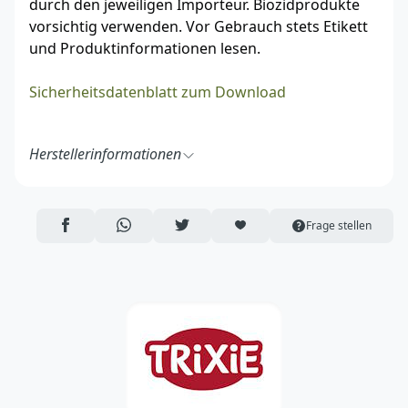
durch den jeweiligen Importeur. Biozidprodukte
vorsichtig verwenden. Vor Gebrauch stets Etikett
und Produktinformationen lesen.
Sicherheitsdatenblatt zum Download
Herstellerinformationen
TRIXIE Heimtierbedarf GmbH & Co. KG
Industriestraße 32
24963 Tarp
AUF FACEBOOK TEILEN
ÜBER WHATSAPP TEILEN
AUF TWITTER TEILEN
ARTIKEL AUF DIE MERKLISTE
Frage stellen
Deutschland
https://www.trixie.de/
vertrieb@trixie.de