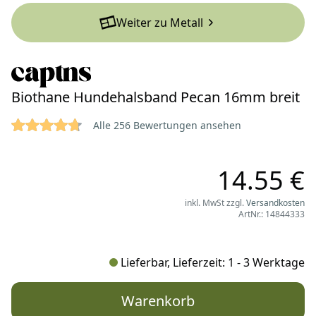
Weiter zu Metall
Biothane Hundehalsband Pecan 16mm breit
4.7656 von 5 Sternen
Reviews
Alle 256 Bewertungen ansehen
14.55 €
inkl. MwSt zzgl.
Versandkosten
ArtNr.: 14844333
Lieferbar, Lieferzeit: 1 - 3 Werktage
Warenkorb