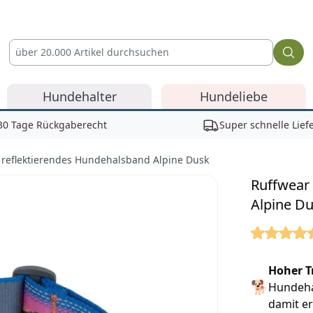
Hundehalter
Hundeliebe
30 Tage Rückgaberecht
Super schnelle Lief
reflektierendes Hundehalsband Alpine Dusk
Ruffwear
Alpine D
Reviews
Hoher T
🐕
Hundeha
damit er