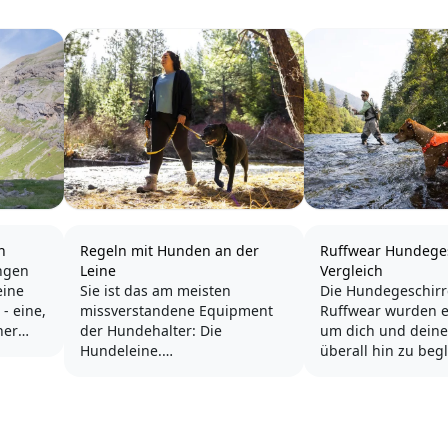
n
Regeln mit Hunden an der
Ruffwear Hundeges
ngen
Leine
Vergleich
eine
Sie ist das am meisten
Die Hundegeschirr
- eine,
missverstandene Equipment
Ruffwear wurden e
her
der Hundehalter: Die
um dich und dein
st, dass
Hundeleine.
überall hin zu beg
freie
immer ihr gemein
f die
Eine Leine ist - ganz nüchtern
unternehmen wollt
t
betrachtet - ein Seil, an dem
Geschirre bieten L
ein Tier, meistens ein Hund,
den Alltag, das Tr