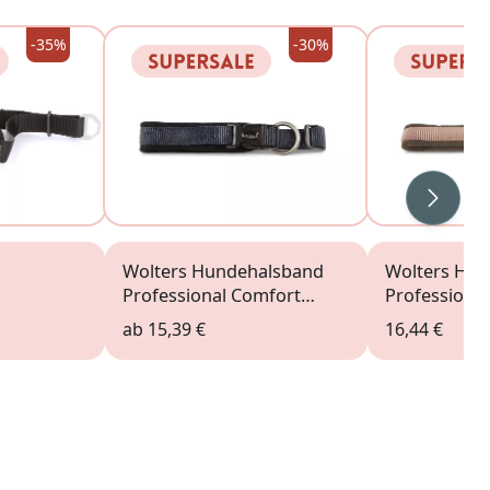
-35%
-30%
Weiter
Wolters Hundehalsband
Wolters Hu
Professional Comfort
Professiona
graphit
champagne
ab
15,39 €
16,44 €