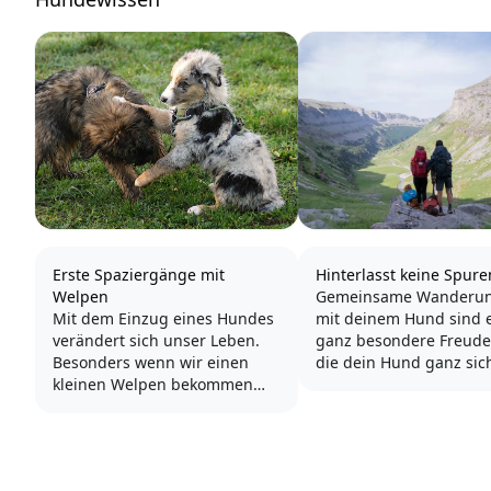
Erste Spaziergänge mit
Hinterlasst keine Spure
Welpen
Gemeinsame Wanderu
Mit dem Einzug eines Hundes
mit deinem Hund sind 
verändert sich unser Leben.
ganz besondere Freude 
Besonders wenn wir einen
die dein Hund ganz sic
kleinen Welpen bekommen
teilt. Aber die Realität i
beginnt eine aufregende und
unsere Ausflüge in die 
sehr spannende Zeit.
Natur Auswirkungen au
Umwelt und die Tierwel
Sehr schnell stellen wir fest,
haben.