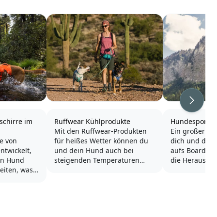
Weiter
chirre im
Ruffwear Kühlprodukte
Hundesport -
Mit den Ruffwear-Produkten
Ein großer S
e von
für heißes Wetter können du
dich und dein
ntwickelt,
und dein Hund auch bei
aufs Board u
en Hund
steigenden Temperaturen
die Herausfo
leiten, was
weiter auf Erkundungstouren
annehmen! We
sam
gehen. Ob ihr Wandern geht
wasserbegeis
. Ruffwear
oder euch gerne im Wasser
Spaß am Wasse
ösungen für
abkühlt - bei Ruffwear findet
Stand Up Padd
aining oder
ihr die richtige Ausrüstung für
Hund genau da