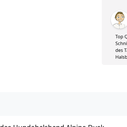
5 von 5
Top Q
Schni
des T
Halsb