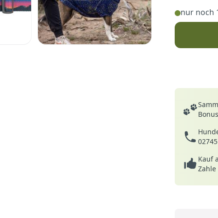
nur noch 
Deine Vortei
Samme
Bonusp
Hunde
02745
Kauf 
Zahle