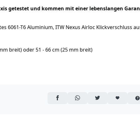
raxis getestet und kommen mit einer lebenslangen Garan
rtes 6061-T6 Aluminium, ITW Nexus Airloc Klickverschluss au
 mm breit) oder 51 - 66 cm (25 mm breit)
AUF FACEBOOK TEILEN
ÜBER WHATSAPP TEILEN
AUF TWITTER TEILEN
ARTIKEL AUF 