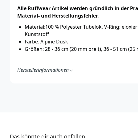
Alle Ruffwear Artikel werden gründlich in der P
Material- und Herstellungsfehler.
Material:100 % Polyester Tubelok, V-Ring: eloxie
Kunststoff
Farbe: Alpine Dusk
Größen: 28 - 36 cm (20 mm breit), 36 - 51 cm (25
Herstellerinformationen
Ruff Wear Inc.
2843 NW Lolo Drive
Bend, OR 97703
USA
https://ruffwear.com/
https://ruffwear.com/pages/contact-us
Verantwortliche Person in der EU:
Accapi Group
Tanfield Lea Business Centre
Das könnte dir auch gefallen