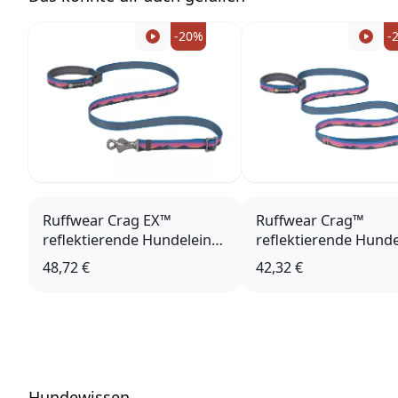
Stanley
Country Durham DH9 9DB
-20%
-
UK
https://www.accapigroup.com/de
info@accapigroup.com
Ruffwear Crag EX™
Ruffwear Crag™
reflektierende Hundeleine
reflektierende Hunde
Alpine Dusk
Alpine Dusk
48,72 €
42,32 €
Hundewissen