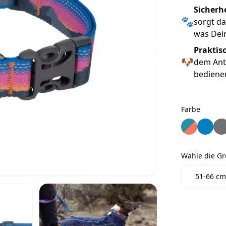
Sicherh
🐾
sorgt da
was Dei
Praktis
🐶
dem Anti
bediene
Farbe
Farbe
Ruffwear C
Ruffwea
Ruf
Wähle die G
Wähle die 
51-66 cm