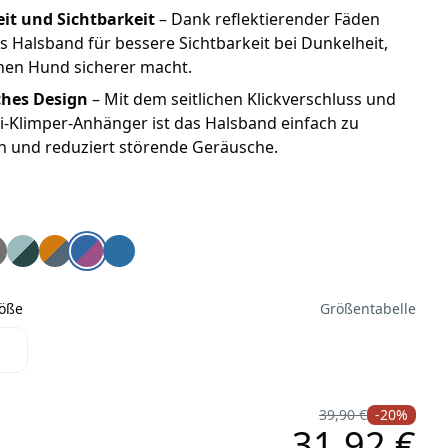
eit und Sichtbarkeit
– Dank reflektierender Fäden
s Halsband für bessere Sichtbarkeit bei Dunkelheit,
nen Hund sicherer macht.
ches Design
– Mit dem seitlichen Klickverschluss und
-Klimper-Anhänger ist das Halsband einfach zu
n und reduziert störende Geräusche.
rag™ reflektierendes Hundehalsband Sunset
r Crag™ reflektierendes Hundehalsband Blue Dusk
fwear Crag™ reflektierendes Hundehalsband granite gray
Ruffwear Crag™ reflektierendes Hundehalsband Grassy 
Ruffwear Crag™ reflektierendes Hundehalsband Can
Ruffwear Crag™ reflektierendes Hundehalsband A
Ruffwear Crag™ reflektierendes Hundehalsb
röße
Größentabelle
Größe
39,90 €
-20%
31,92 €