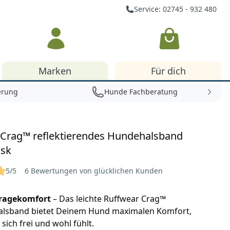
Service: 02745 - 932 480
Warenkorb
Marken
Für dich
erung
Hunde Fachberatung
 Crag™ reflektierendes Hundehalsband
usk
5/5
6 Bewertungen von glücklichen Kunden
ragekomfort
– Das leichte Ruffwear Crag™
lsband bietet Deinem Hund maximalen Komfort,
 sich frei und wohl fühlt.