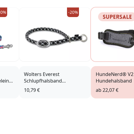
20%
-20%
Wolters Everest
HundeNerd® V2
leine
Schlupfhalsband
Hundehalsband
reflektierend
10,79 €
ab
22,07 €
schwarz/graphit