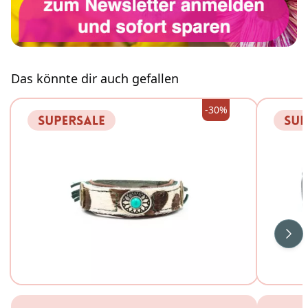
Das könnte dir auch gefallen
-30%
Wei