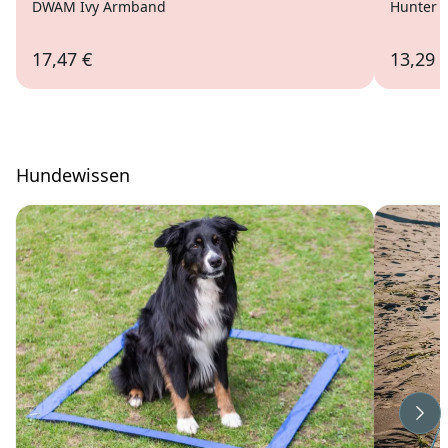
DWAM Ivy Armband
Hunter 
17,47 €
13,29 
Hundewissen
Wei