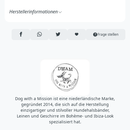
Herstellerinformationen
Dog with a Mission BV
Berenkoog 41
1822 BH Alkmaar, Niederlande
AUF FACEBOOK TEILEN
ÜBER WHATSAPP TEILEN
AUF TWITTER TEILEN
ARTIKEL AUF DIE MERKLISTE
Frage stellen
https://www.dogwithamission.com/de/
info@dogwithamission.com
Dog with a Mission ist eine niederländische Marke,
gegründet 2014, die sich auf die Herstellung
einzigartiger und stilvoller Hundehalsbänder,
Leinen und Geschirre im Bohème- und Ibiza-Look
spezialisiert hat.