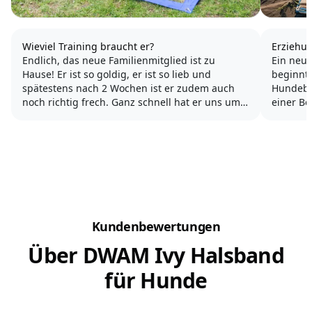
Wieviel Training braucht er?
Erziehun
Endlich, das neue Familienmitglied ist zu
Ein neue
Hause! Er ist so goldig, er ist so lieb und
beginnt 
spätestens nach 2 Wochen ist er zudem auch
Hundebes
noch richtig frech. Ganz schnell hat er uns um
einer Be
den Finger gewickelt und neben der
eine ha
Entzückung kommen so langsam die kleinen
wird.
Probleme der Hundeerziehung.
Hunde s
Mal...
gerne in
Kundenbewertungen
Über DWAM Ivy Halsband
für Hunde