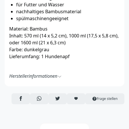
für Futter und Wasser
nachhaltiges Bambusmaterial
spülmaschinengeeignet
Material: Bambus
Inhalt: 570 ml (14 x 5,2 cm), 1000 ml (17,5 x 5,8 cm),
oder 1600 ml (21 x 6,3 cm)
Farbe: dunkelgrau
Lieferumfang: 1 Hundenapf
Herstellerinformationen
District 70 Van Nelle Fabriek
Van Nelleweg 1, Unit 13.11
3044 BC Rotterdam, Niederlande
AUF FACEBOOK TEILEN
ÜBER WHATSAPP TEILEN
AUF TWITTER TEILEN
ARTIKEL AUF DIE MERKLISTE
Frage stellen
https://www.district70.eu/en/
info@district70.eu