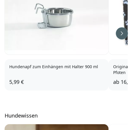
Wei
Hundenapf zum Einhängen mit Halter 900 ml
Original
Pfoten
5,99 €
ab
16,
Hundewissen