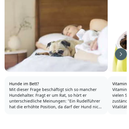
Wei
Hunde im Bett?
Vitamin
Mit dieser Frage beschäftigt sich so mancher
Vitamine
Hundehalter. Fragt er um Rat, so hört er
vielen S
unterschiedliche Meinungen: "Ein Rudelführer
zuständ
hat die erhöhte Position, da darf der Hund nicht
Vitalitä
hin, sonst gibt es Dominanzprobleme.", "Ein
dass ihr
Hund sollte nicht mit ins Bett, alleine schon aus
mit dies
hygienischen...
werden