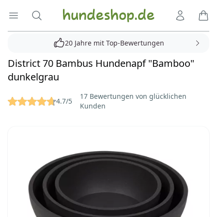
Hundeshop.de
Menü öffnen
Suche
Kundenko
Ware
20 Jahre mit Top-Bewertungen
District 70 Bambus Hundenapf "Bamboo"
dunkelgrau
Reviews
17 Bewertungen von glücklichen
4.7/5
Kunden
Bilder