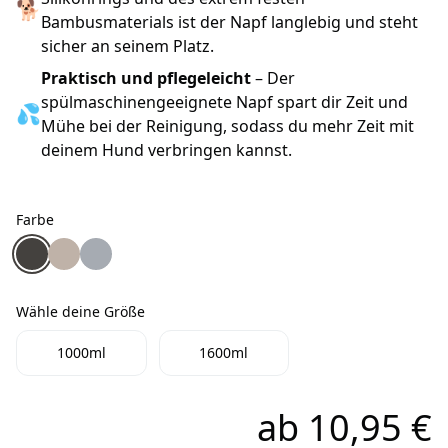
🐕
Bambusmaterials ist der Napf langlebig und steht
sicher an seinem Platz.
Praktisch und pflegeleicht
– Der
spülmaschinengeeignete Napf spart dir Zeit und
💦
Mühe bei der Reinigung, sodass du mehr Zeit mit
deinem Hund verbringen kannst.
Farbe
Farbe
District 70 Bambus Hundenapf "Bamboo" dunkelgrau
District 70 Bambus Hundenapf "Bamboo" Beige Me
District 70 Bambus Hundenapf "Bamboo" Eisbla
Wähle deine Größe
Wähle deine Größe
1000ml
1600ml
ab
10,95 €