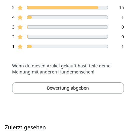
von 5 Sterne
Sterne Bewertungen
Bewertungen
5
15
Sterne Bewertungen
4
1
Sterne Bewertungen
3
0
Sterne Bewertungen
2
0
Sterne Bewertungen
1
1
Wenn du diesen Artikel gekauft hast, teile deine
Meinung mit anderen Hundemenschen!
Bewertung abgeben
Zuletzt gesehen