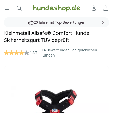
Hundeshop.de
Menü öffnen
Suche
Kundenko
Ware
20 Jahre mit Top-Bewertungen
Kleinmetall Allsafe® Comfort Hunde
Sicherheitsgurt TÜV geprüft
Reviews
14 Bewertungen von glücklichen
4.2/5
Kunden
Bilder