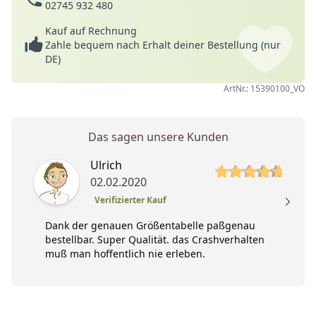
02745 932 480
Kauf auf Rechnung
Zahle bequem nach Erhalt deiner Bestellung (nur
DE)
ArtNr.: 15390100_VO
Das sagen unsere Kunden
5 von 5 Sterne
5 
Ulrich
02.02.2020
Verifizierter Kauf
Dank der genauen Größentabelle paßgenau
bestellbar. Super Qualität. das Crashverhalten
muß man hoffentlich nie erleben.