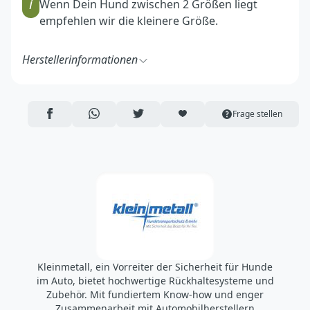
i
Wenn Dein Hund zwischen 2 Größen liegt
empfehlen wir die kleinere Größe.
Herstellerinformationen
Kleinmetall GmbH
Hainstraße 52
63526 Erlensee
AUF FACEBOOK TEILEN
ÜBER WHATSAPP TEILEN
AUF TWITTER TEILEN
ARTIKEL AUF DIE MERKLISTE
Frage stellen
Deutschland
https://www.kleinmetall.de/
info@kleinmetall.de
Kleinmetall, ein Vorreiter der Sicherheit für Hunde
im Auto, bietet hochwertige Rückhaltesysteme und
Zubehör. Mit fundiertem Know-how und enger
Zusammenarbeit mit Automobilherstellern