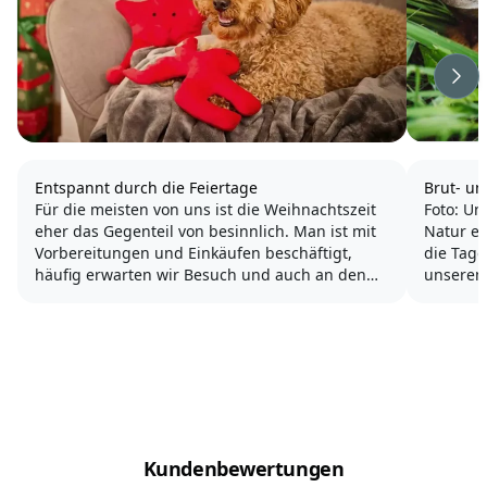
Wei
Entspannt durch die Feiertage
Brut- un
Für die meisten von uns ist die Weihnachtszeit
Foto: Un
eher das Gegenteil von besinnlich. Man ist mit
Natur er
Vorbereitungen und Einkäufen beschäftigt,
die Tage
häufig erwarten wir Besuch und auch an den
unserem
Feiertagen ist man eher nicht entspannt.
meisten 
macht e
Das bekommt natürlich auch der Hund mit und
spielen,
reagiert entsprechend...
Kundenbewertungen