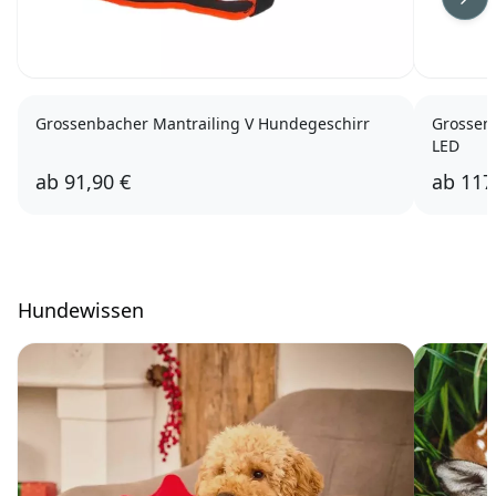
Wei
Grossenbacher Mantrailing V Hundegeschirr
Grossen
LED
ab
91,90 €
ab
117
Hundewissen