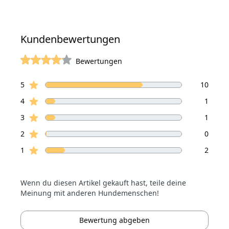
Kundenbewertungen
Bewertungen
von 5 Sterne
Sterne Bewertungen
Bewertungen
5
10
Sterne Bewertungen
4
1
Sterne Bewertungen
3
1
Sterne Bewertungen
2
0
Sterne Bewertungen
1
2
Wenn du diesen Artikel gekauft hast, teile deine
Meinung mit anderen Hundemenschen!
Bewertung abgeben