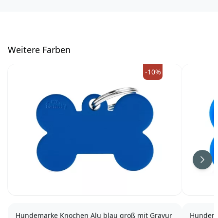
W
eitere Farben
-10%
Weit
Hundemarke Knochen Alu blau groß mit Gravur
Hundema