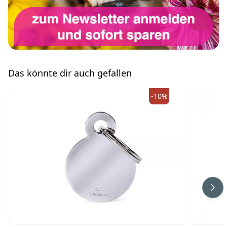
Das könnte dir auch gefallen
-10%
Wei