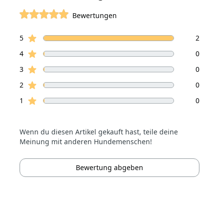
Bewertungen
von 5 Sterne
Sterne Bewertungen
Bewertungen
5
2
Sterne Bewertungen
4
0
Sterne Bewertungen
3
0
Sterne Bewertungen
2
0
Sterne Bewertungen
1
0
Wenn du diesen Artikel gekauft hast, teile deine
Meinung mit anderen Hundemenschen!
Bewertung abgeben