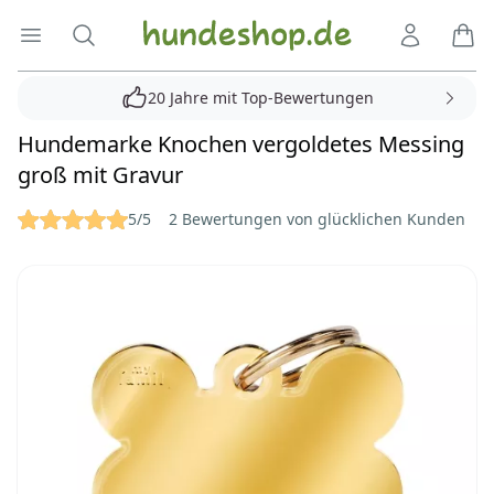
Hundeshop.de
Menü öffnen
Suche
Kundenko
Ware
20 Jahre mit Top-Bewertungen
Hundemarke Knochen vergoldetes Messing
groß mit Gravur
Reviews
5/5
2 Bewertungen von glücklichen Kunden
Bilder