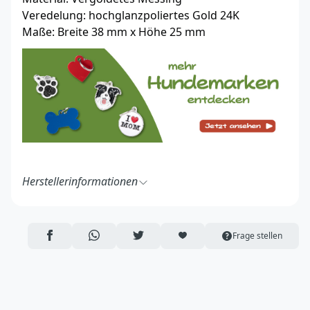
Veredelung: hochglanzpoliertes Gold 24K
Maße: Breite 38 mm x Höhe 25 mm
Herstellerinformationen
MyFamily S.r.l.
Strada Solero 1A
15048 Valenza (AL)
AUF FACEBOOK TEILEN
ÜBER WHATSAPP TEILEN
AUF TWITTER TEILEN
ARTIKEL AUF DIE MERKLISTE
Frage stellen
Italy
https://www.myfamily.it/de/
info@myfamily.it