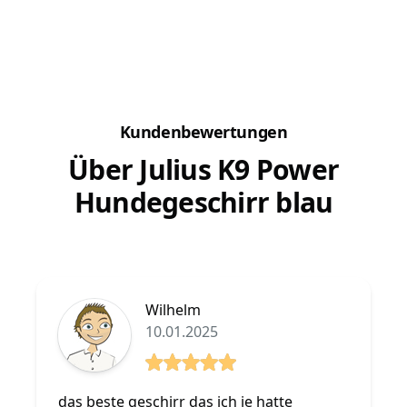
über einen längeren Zeitraum an der Leine
dir blei
bleiben. Viele fragen sich...
auf der 
Kundenbewertungen
Über Julius K9 Power
Hundegeschirr blau
Wilhelm
10.01.2025
5 von 5 Sterne
das beste geschirr das ich je hatte