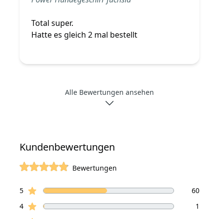
Total super.
Hatte es gleich 2 mal bestellt
Alle Bewertungen ansehen
Kundenbewertungen
Bewertungen
von 5 Sterne
Sterne Bewertungen
Bewertungen
5
60
Sterne Bewertungen
4
1