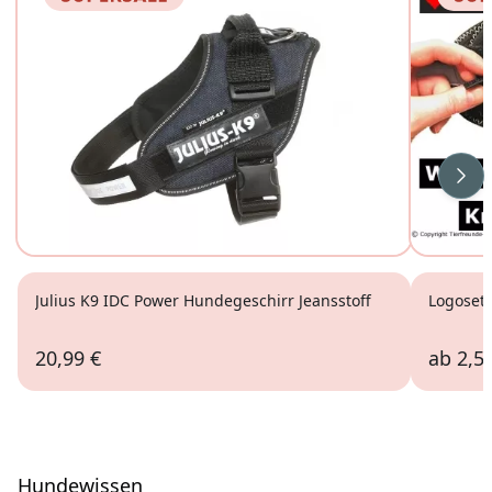
Wei
Julius K9 IDC Power Hundegeschirr Jeansstoff
Logoset 
20,99 €
ab
2,5
Hundewissen