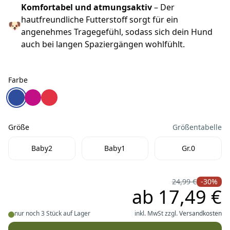
Komfortabel und atmungsaktiv
– Der
hautfreundliche Futterstoff sorgt für ein
🐶
angenehmes Tragegefühl, sodass sich dein Hund
auch bei langen Spaziergängen wohlfühlt.
Farbe
Farbe
Julius K9 Power Hundegeschirr blau
Julius K9 Power Hundegeschirr fuchsia
Julius K9 Power Hundegeschirr rot
Größe
Größentabelle
Größe
Baby2
Baby1
Gr.0
24,99 €
-30%
ab
17,49 €
nur noch 3 Stück auf Lager
inkl. MwSt zzgl.
Versandkosten