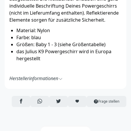
individuelle Beschriftung Deines Powergeschirrs
(nicht im Lieferumfang enthalten). Reflektierende
Elemente sorgen für zusätzliche Sicherheit.
Material: Nylon
Farbe: blau
Größen: Baby 1 - 3 (siehe Größentabelle)
das Julius K9 Powergeschirr wird in Europa
hergestellt
Herstellerinformationen
K9-Sport Kft.
H – 2310 Szigetszentmiklós/Hungary
Ipar u. 10-12 10-12
AUF FACEBOOK TEILEN
ÜBER WHATSAPP TEILEN
AUF TWITTER TEILEN
ARTIKEL AUF DIE MERKLISTE
Frage stellen
https://julius-k9.com/de/
info@julius-k9.com