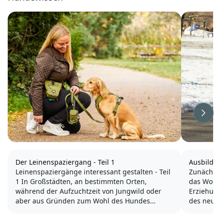
Wei
Der Leinenspaziergang - Teil 1
Ausbild
Leinenspaziergänge interessant gestalten - Teil
Zunächs
1 In Großstädten, an bestimmten Orten,
das Woh
während der Aufzuchtzeit von Jungwild oder
Erziehun
aber aus Gründen zum Wohl des Hundes
des neu
müssen unsere Vierbeiner manchmal ganz oder
Hund sol