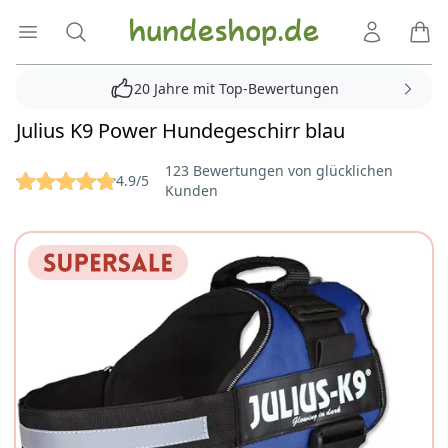
Hundeshop.de
Menü öffnen
Suche
Kundenko
Ware
20 Jahre mit Top-Bewertungen
Julius K9 Power Hundegeschirr blau
Reviews
123 Bewertungen von glücklichen
4.9/5
Kunden
Bilder