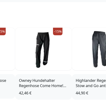
25%
-15%
ose
Owney Hundehalter
Highlander Reg
Regenhose Come Home!
Stow and Go ant
schwarz
42,46 €
44,90 €