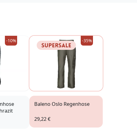
-10%
-35%
enhose
Baleno Oslo Regenhose
hrazit
29,22 €