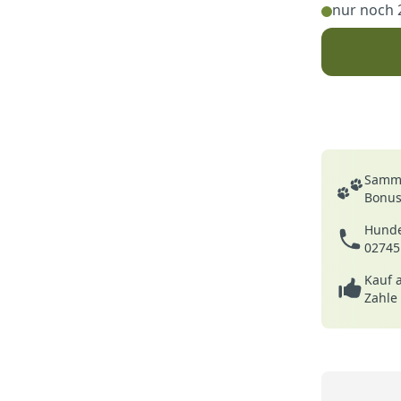
nur noch 
Deine Vortei
Samme
Bonusp
Hunde
02745
Kauf 
Zahle