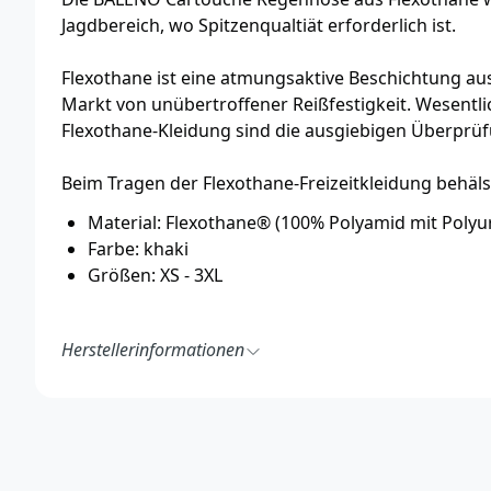
Jagdbereich, wo Spitzenqualtiät erforderlich ist.
Flexothane ist eine atmungsaktive Beschichtung aus
Markt von unübertroffener Reißfestigkeit. Wesentli
Flexothane-Kleidung sind die ausgiebigen Überprüf
Beim Tragen der Flexothane-Freizeitkleidung behäl
Material: Flexothane® (100% Polyamid mit Poly
Farbe: khaki
Größen: XS - 3XL
Herstellerinformationen
Sioen nv
Fabriekstraat 23, 8850 Ardooie, Belgium
https://balenoclothing.com/de/
webshop@balenoclothing.com