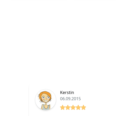
stoppen, um eine Wildblume
nützliche Tipps, damit 
zu inspizieren - an der wir fast
Wanderung mit dem
vorbeigegangen wären. Oder
vierbeinigen Partner z
sie wetzten durch einen
gelungenen Erlebnis wi
kleinen Bach, um den wir
normalerweise
Wer mit seinem Hund a
herumwandern...
Wanderschaft gehen mö
Kerstin
06.09.2015
5 von 5 Sterne