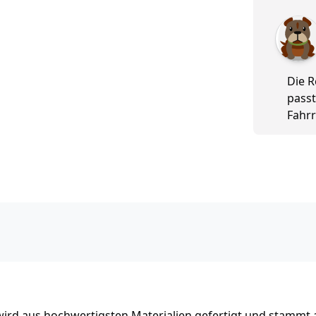
5 von 5
Die R
passt
Fahrr
ird aus hochwertigsten Materialien gefertigt und stammt