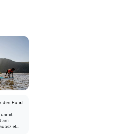
ür den Hund
 damit
st am
laubsziel