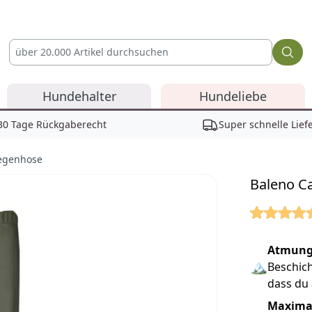
Hundehalter
Hundeliebe
30 Tage Rückgaberecht
Super schnelle Lief
Regenhose
Baleno C
Reviews
Atmungs
🏔
Beschich
dass du 
Maximal