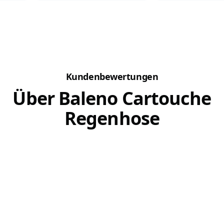
die
Schwimmen schon immer gut
unterschiedlich au
bekommen. Wer unter
unsere Vierbeiner 
um
Rückenproblemen leidet,
Reisen optimal ver
rd.
kennt die guten Ratschläge
werden. Deshalb h
seines Arztes.
Checklisten für d
uf
zusammen gestellt
chte...
Genauso ergeht es den
du schnell sehen,..
Kundenbewertungen
Vierbeinern. Schwimmen ist...
Über Baleno Cartouche
Regenhose