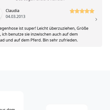
 Sterne
5 vo
Claudia
04.03.2013
egenhose ist super! Leicht überzuziehen, Größe
Ka
, ich benutze sie inzwischen auch auf dem
ke
ad und auf dem Pferd. Bin sehr zufrieden.
E
 aus dem