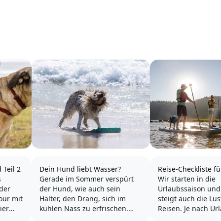
Teil 2
Dein Hund liebt Wasser?
Reise-Checkliste f
s
Gerade im Sommer verspürt
Wir starten in die
 der
der Hund, wie auch sein
Urlaubssaison und
our mit
Halter, den Drang, sich im
steigt auch die Lu
ier
kühlen Nass zu erfrischen.
Reisen. Je nach Ur
itere
Uns Menschen ist das
fällt das Gepäck