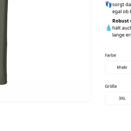
👣
sorgt da
egal ob 
Robust 
💧
hält auc
lange er
Farbe
Farbe
khaki
Größe
Größe
3XL