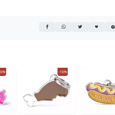
AUF FACEBOOK TEILEN
ÜBER WHATSAPP TEILEN
AUF TWITTER TEILEN
ARTIKEL AUF 
10%
-10%