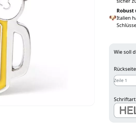
sicher z
Robust u
🐶
Italien 
Schlüss
Wie soll 
Rückseite
Schriftart
Schrift