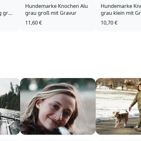
Hundemarke Knochen Alu
Hundemarke Kno
g groß
grau groß mit Gravur
grau klein mit G
11,60 €
10,70 €