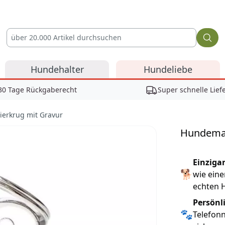
Hundehalter
Hundeliebe
30 Tage Rückgaberecht
Super schnelle Lief
erkrug mit Gravur
Hundemar
Reviews
Einziga
🐕
wie ein
echten H
Persönl
🐾
Telefonn