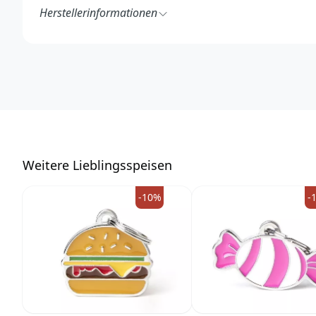
Herstellerinformationen
MyFamily S.r.l.
Strada Solero 1A
15048 Valenza (AL)
Italy
https://www.myfamily.it/de/
info@myfamily.it
W
eitere Lieblingsspeisen
-10%
-