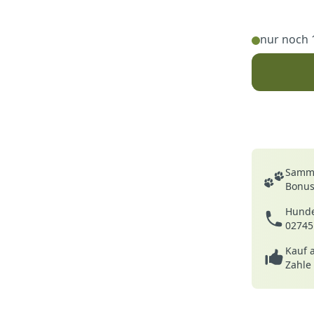
nur noch 
Deine Vortei
Samme
Bonusp
Hunde
02745
Kauf 
Zahle