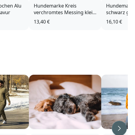
chen Alu
Hundemarke Kreis
Hundemarke 
ravur
verchromtes Messing klein
schwarz gro
mit Gravur
13,40 €
16,10 €
Weiter