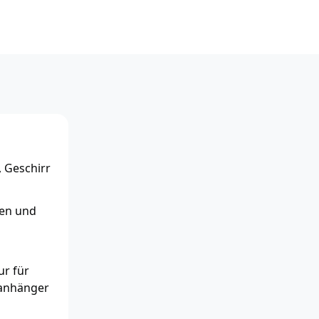
 Geschirr
ien und
ur für
lanhänger