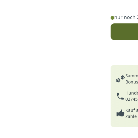
nur noch 
Deine Vortei
Samme
Bonusp
Hunde
02745
Kauf 
Zahle