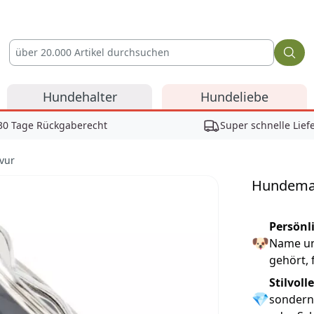
Hundehalter
Hundeliebe
30 Tage Rückgaberecht
Super schnelle Lief
vur
Hundemar
Reviews
Persönl
🐶
Name un
gehört, 
Stilvoll
💎
sondern