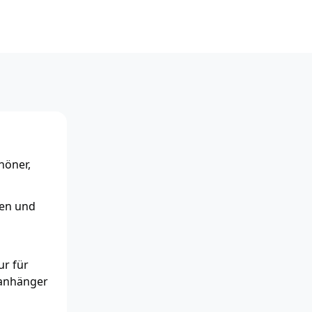
höner,
ien und
ur für
lanhänger