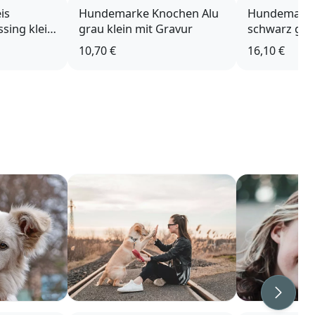
is
Hundemarke Knochen Alu
Hundemarke 
sing klein
grau klein mit Gravur
schwarz gro
10,70 €
16,10 €
Weiter