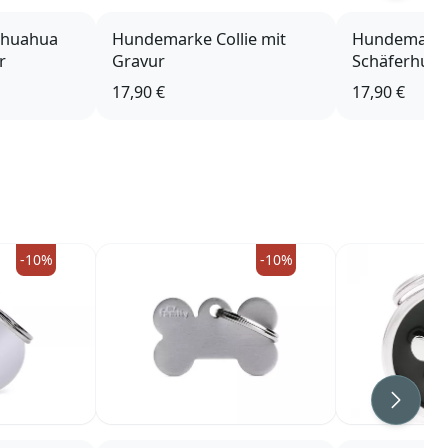
ihuahua
Hundemarke Collie mit
Hundemarke
r
Gravur
Schäferhund
Gravur
17,90 €
17,90 €
-10%
-10%
Weiter