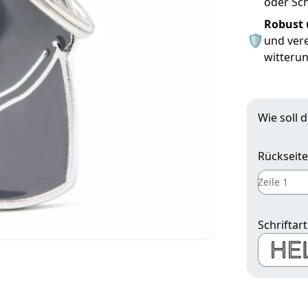
oder Sch
Robust 
🛡
und vere
witterun
Wie soll 
Rückseite
Schriftart
Schrift