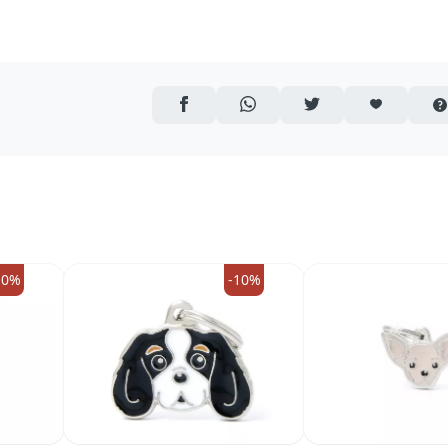
AUF FACEBOOK TEILEN
ÜBER WHATSAPP TEILEN
AUF TWITTER TEILEN
ARTIKEL AUF 
10%
-10%