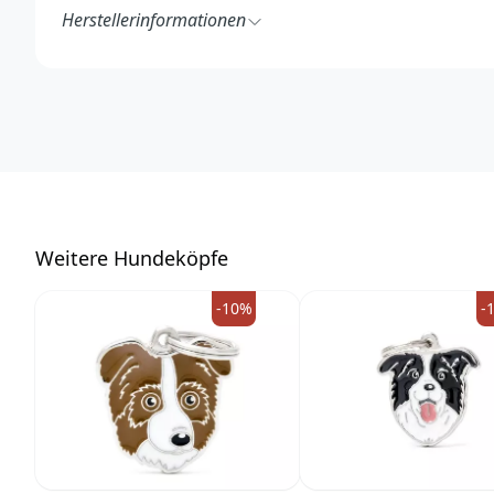
Herstellerinformationen
MyFamily S.r.l.
Strada Solero 1A
15048 Valenza (AL)
Italy
https://www.myfamily.it/de/
info@myfamily.it
W
eitere Hundeköpfe
-10%
-