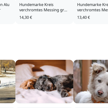
n Alu
Hundemarke Kreis
Hundemarke Kre
r
verchromtes Messing groß
verchromtes Mes
mit Gravur
mit Gravur
14,30 €
13,40 €