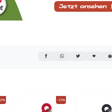
AUF FACEBOOK TEILEN
ÜBER WHATSAPP TEILEN
AUF TWITTER TEILEN
ARTIKEL AUF 
10%
-10%