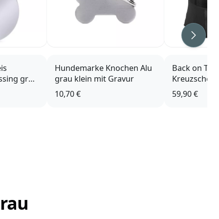
Weiter
is
Hundemarke Knochen Alu
Back on Tra
ssing groß
grau klein mit Gravur
Kreuzschon
10,70 €
59,90 €
grau