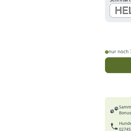
Schrift
nur noch 
Deine Vortei
Samme
Bonusp
Hunde
02745