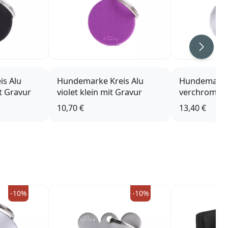
Weiter
s Alu
Hundemarke Kreis Alu
Hundemarke
t Gravur
violet klein mit Gravur
verchromtes
mit Gravur
10,70 €
13,40 €
-10%
-10%