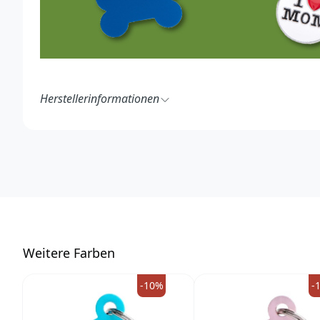
Herstellerinformationen
MyFamily S.r.l.
Strada Solero 1A
15048 Valenza (AL)
Italy
https://www.myfamily.it/de/
info@myfamily.it
W
eitere Farben
-10%
-