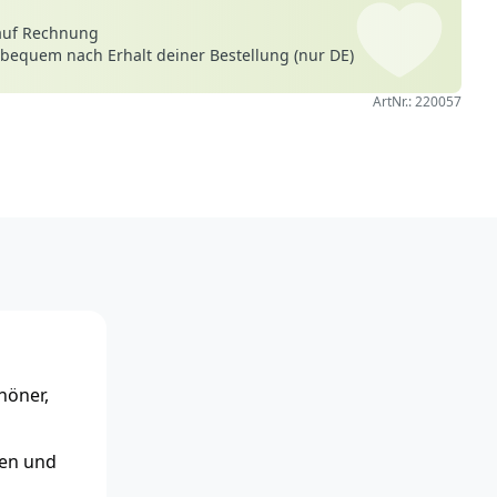
auf Rechnung
 bequem nach Erhalt deiner Bestellung (nur DE)
ArtNr.: 220057
höner,
ien und