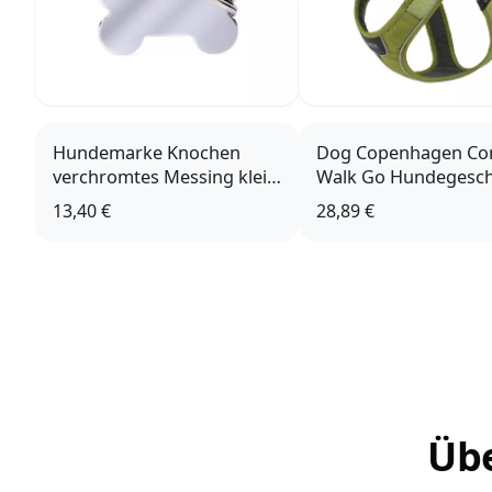
Hundemarke Knochen
Dog Copenhagen Co
verchromtes Messing klein
Walk Go Hundegesch
mit Gravur
Hunting Green
13,40 €
28,89 €
Übe