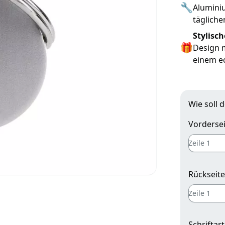
🔧
Aluminiu
täglich
Stylisc
🎁
Design m
einem e
Wie soll 
Vordersei
Rückseite
Schriftart