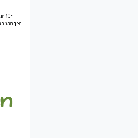
ur für
lanhänger