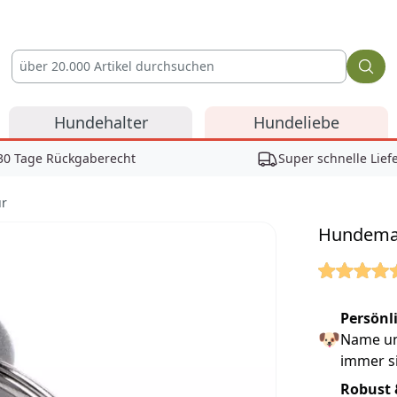
Hundehalter
Hundeliebe
30 Tage Rückgaberecht
Super schnelle Lief
ur
Hundemark
Reviews
Persönl
🐶
Name un
immer si
Robust 