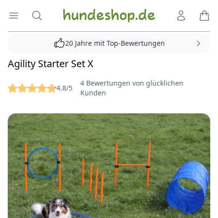
Hundeshop.de
Menü öffnen
Suche
Kundenko
Ware
20 Jahre mit Top-Bewertungen
Agility Starter Set X
Reviews
4 Bewertungen von glücklichen
4.8/5
Kunden
Bilder