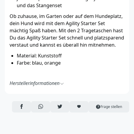
und das Stangenset
Ob zuhause, im Garten oder auf dem Hundeplatz,
dein Hund wird mit dem Agility Starter Set
mächtig Spaß haben. Mit den 2 Tragetaschen hast
Du das Agility Starter Set schnell und platzsparend
verstaut und kannst es überall hin mitnehmen.
Material: Kunststoff
Farbe: blau, orange
Herstellerinformationen
Procyon GmbH
Hauptstraße 4a
84416 Inning am Holz
AUF FACEBOOK TEILEN
ÜBER WHATSAPP TEILEN
AUF TWITTER TEILEN
ARTIKEL AUF DIE MERKLISTE
Frage stellen
Deutschland
http://www.procyon-hundebedarf.de/
info@procyon-hundebedarf.de