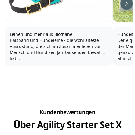
Wei
Leinen und mehr aus Biothane
Hundespo
Halsband und Hundeleine - die wohl älteste
Der eige
Ausrüstung, die sich im Zusammenleben von
der Mann
Mensch und Hund seit Jahrtausenden bewährt
genau das richtige sein. Flyball f
hat.
ähnlich w
Weil wir von Hundeshop.de Wert auf Qualität
In einem Team laufen 
und Optik legen, haben wir uns unter anderem
Bahn mit
auch für Produkte aus Biothane entschieden,
die wir in unserer...
Kundenbewertungen
Über Agility Starter Set X