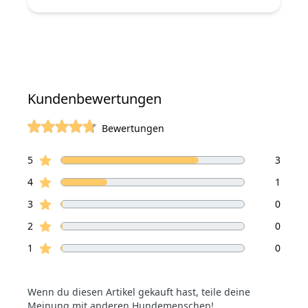
Kundenbewertungen
Bewertungen
von 5 Sterne
Sterne Bewertungen
Bewertungen
5
3
Sterne Bewertungen
4
1
Sterne Bewertungen
3
0
Sterne Bewertungen
2
0
Sterne Bewertungen
1
0
Wenn du diesen Artikel gekauft hast, teile deine
Meinung mit anderen Hundemenschen!