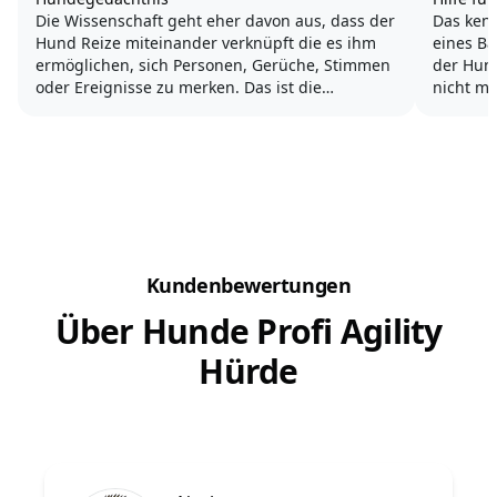
Die Wissenschaft geht eher davon aus, dass der
Das kenn
Hund Reize miteinander verknüpft die es ihm
eines Ba
ermöglichen, sich Personen, Gerüche, Stimmen
der Hund
oder Ereignisse zu merken. Das ist die
nicht me
Definition für ein Gedächtnis.
ist auf 
Andere 
Wer seinen Hund trainieren will, der sollte
jaulen u
immer wieder die gleichen Reize mit...
Kundenbewertungen
Über Hunde Profi Agility
Hürde