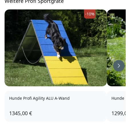
W
eitere Profi Sportgräte
-10%
Weit
Hunde Profi Agility ALU A-Wand
Hunde Pr
1345,00 €
1299,0