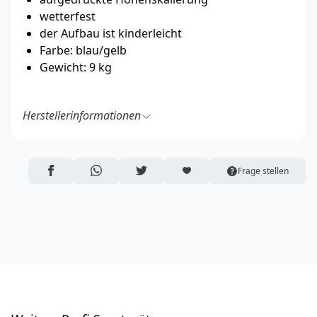
wetterfest
der Aufbau ist kinderleicht
Farbe: blau/gelb
Gewicht: 9 kg
Herstellerinformationen
Procyon GmbH
Hauptstraße 4a
84416 Inning am Holz
AUF FACEBOOK TEILEN
ÜBER WHATSAPP TEILEN
AUF TWITTER TEILEN
ARTIKEL AUF DIE MERKLISTE
Frage stellen
Deutschland
http://www.procyon-hundebedarf.de/
info@procyon-hundebedarf.de