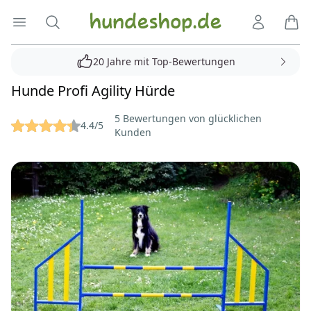
Hundeshop.de
Menü öffnen
Suche
Kundenko
Ware
20 Jahre mit Top-Bewertungen
Hunde Profi Agility Hürde
Reviews
5 Bewertungen von glücklichen
4.4/5
Kunden
Bilder