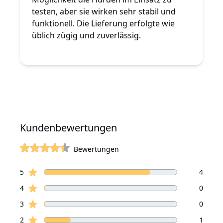
testen, aber sie wirken sehr stabil und
funktionell. Die Lieferung erfolgte wie
üblich zügig und zuverlässig.
Kundenbewertungen
Bewertungen
von 5 Sterne
Sterne Bewertungen
Bewertungen
5
4
Sterne Bewertungen
4
0
Sterne Bewertungen
3
0
Sterne Bewertungen
2
1