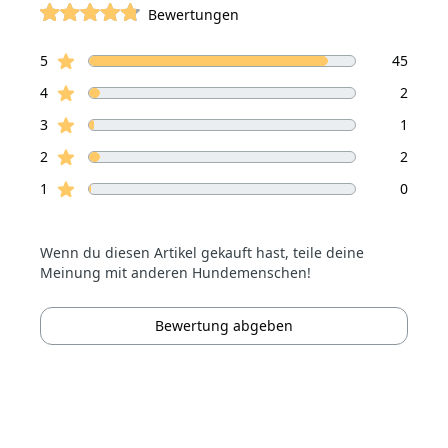
Bewertungen
von 5 Sterne
Sterne Bewertungen
Bewertungen
5
45
Sterne Bewertungen
4
2
Sterne Bewertungen
3
1
Sterne Bewertungen
2
2
Sterne Bewertungen
1
0
Wenn du diesen Artikel gekauft hast, teile deine
Meinung mit anderen Hundemenschen!
Bewertung abgeben