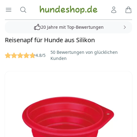
Hundeshop.de
Menü öffnen
Suche
Kundenko
Ware
20 Jahre mit Top-Bewertungen
Reisenapf für Hunde aus Silikon
Reviews
50 Bewertungen von glücklichen
4.8/5
Kunden
Bilder