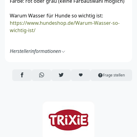
Farbe: rot oder grau (keine Farbauswahl möglich)
Warum Wasser für Hunde so wichtig ist:
https://www.hundeshop.de/Warum-Wasser-so-
wichtig-ist/
Herstellerinformationen
TRIXIE Heimtierbedarf GmbH & Co. KG
Industriestraße 32
24963 Tarp
AUF FACEBOOK TEILEN
ÜBER WHATSAPP TEILEN
AUF TWITTER TEILEN
ARTIKEL AUF DIE MERKLISTE
Frage stellen
Deutschland
https://www.trixie.de/
vertrieb@trixie.de