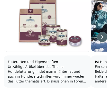
Wei
Futterarten und Eigenschaften
Ist Hund
Unzählige Artikel über das Thema
Ein sehr
Hundefütterung findet man im Internet und
Bekleid
auch in Hundezeitschriften wird immer wieder
Halter e
das Futter thematisiert. Diskussionen in Foren
anderer 
und auf Social Media Seiten werden oft mit
die abso
unsachlichen Argumenten und vielen
Gegner.
Beleidigungen gegenüber Andersdenkender...
Doch kön
vielleicht