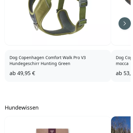
Wei
Dog Copenhagen Comfort Walk Pro V3
Dog Cop
Hundegeschirr Hunting Green
mocca
ab
49,95 €
ab
53,
Hundewissen