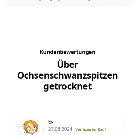
Post oder Kinderspielzeug.
Hund jed
Welpen f
Sie knabbern und kauen und das Papier wird
manchen
sogar soweit zerfetzt, dass es im Haus...
Kundenbewertungen
Über
Ochsenschwanzspitzen
getrocknet
Evi
27.08.2024
Verifizierter Kauf