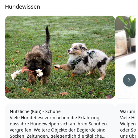
Hundewissen
Wei
Nützliche (Kau) - Schuhe
Warum 
Viele Hundebesitzer machen die Erfahrung,
Viele Hu
dass ihre Hundewelpen sich an ihren Schuhen
Welpenze
vergreifen. Weitere Objekte der Begierde sind
oder So
Socken, Zeitungen, gelegentlich die tägliche
uns über