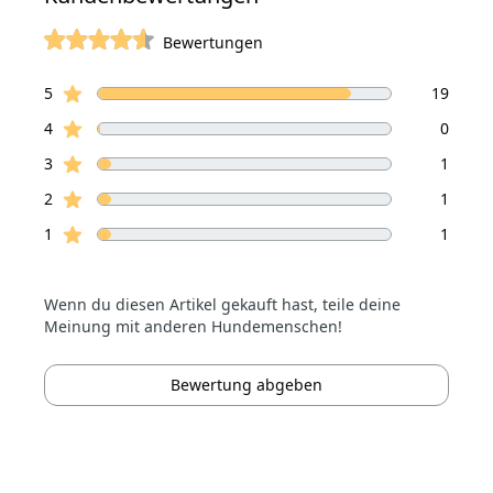
Bewertungen
von 5 Sterne
Sterne Bewertungen
Bewertungen
5
19
Sterne Bewertungen
4
0
Sterne Bewertungen
3
1
Sterne Bewertungen
2
1
Sterne Bewertungen
1
1
Wenn du diesen Artikel gekauft hast, teile deine
Meinung mit anderen Hundemenschen!
Bewertung abgeben