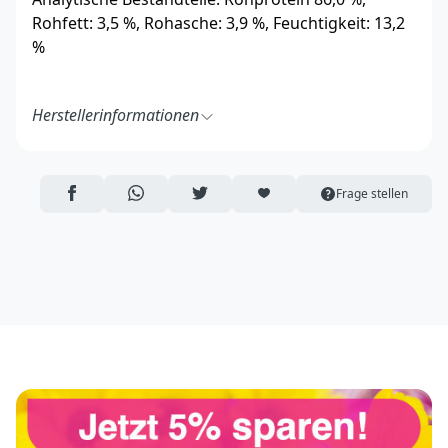
Rohfett: 3,5 %, Rohasche: 3,9 %, Feuchtigkeit: 13,2
%
Herstellerinformationen
Heimtiernahrung Marx
Josef-Reuschenbach-Str. 6
53547 Breitscheid
AUF FACEBOOK TEILEN
ÜBER WHATSAPP TEILEN
AUF TWITTER TEILEN
ARTIKEL AUF DIE MERKLISTE
Frage stellen
Deutschland
https://www.heimtiernahrung-marx.de/
info@heimtiernahrung-marx.de