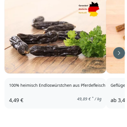
Wei
100% heimisch Endloswürstchen aus Pferdefleisch
Geflüge
*
49,89
€
/ kg
4,49 €
ab
3,4