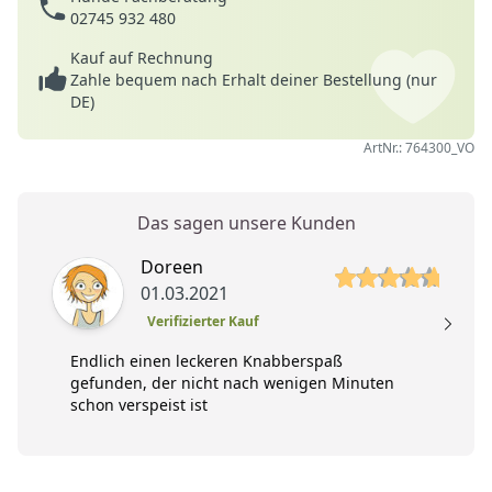
02745 932 480
Kauf auf Rechnung
Zahle bequem nach Erhalt deiner Bestellung (nur
DE)
ArtNr.: 764300_VO
Das sagen unsere Kunden
5 von 5 Sterne
5 
Doreen
01.03.2021
Verifizierter Kauf
Endlich einen leckeren Knabberspaß
gefunden, der nicht nach wenigen Minuten
schon verspeist ist