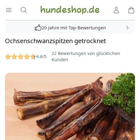
Hundeshop.de
Menü öffnen
Suche
Kundenko
Ware
20 Jahre mit Top-Bewertungen
Ochsenschwanzspitzen getrocknet
Reviews
22 Bewertungen von glücklichen
4.6/5
Kunden
Bilder