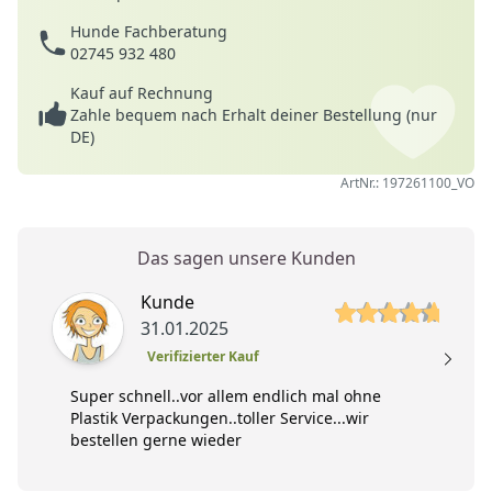
Hunde Fachberatung
02745 932 480
Kauf auf Rechnung
Zahle bequem nach Erhalt deiner Bestellung (nur
DE)
ArtNr.: 197261100_VO
Das sagen unsere Kunden
5 von 5 Sterne
5 
Kunde
31.01.2025
Verifizierter Kauf
Super schnell..vor allem endlich mal ohne
Plastik Verpackungen..toller Service...wir
bestellen gerne wieder