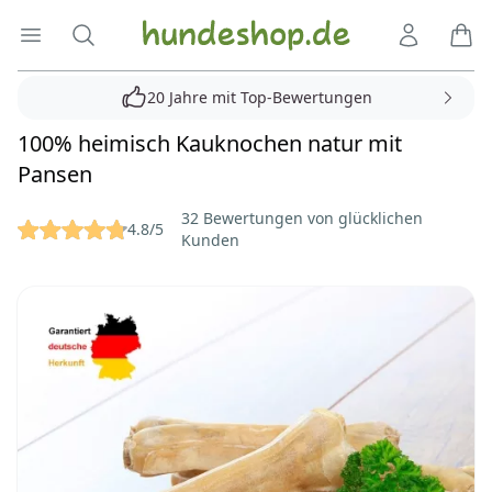
Hundeshop.de
Menü öffnen
Suche
Kundenko
Ware
20 Jahre mit Top-Bewertungen
100% heimisch Kauknochen natur mit
Pansen
Reviews
32 Bewertungen von glücklichen
4.8/5
Kunden
Bilder