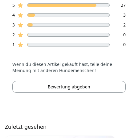
Sterne Bewertungen
Bewertungen
5
27
Sterne Bewertungen
4
3
Sterne Bewertungen
3
2
Sterne Bewertungen
2
0
Sterne Bewertungen
1
0
Wenn du diesen Artikel gekauft hast, teile deine
Meinung mit anderen Hundemenschen!
Bewertung abgeben
Zuletzt gesehen