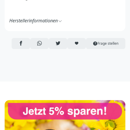
Herstellerinformationen
Heimtiernahrung Marx
Josef-Reuschenbach-Str. 6
53547 Breitscheid
AUF FACEBOOK TEILEN
ÜBER WHATSAPP TEILEN
AUF TWITTER TEILEN
ARTIKEL AUF DIE MERKLISTE
Frage stellen
Deutschland
https://www.heimtiernahrung-marx.de/
info@heimtiernahrung-marx.de