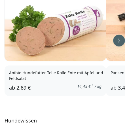
Wei
Anibio Hundefutter Tolle Rolle Ente mit Apfel und
Pansen 
Feldsalat
*
14,45
€
/ kg
ab
2,89 €
ab
3,4
Hundewissen