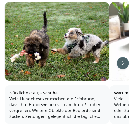
Wei
Nützliche (Kau) - Schuhe
Warum 
Viele Hundebesitzer machen die Erfahrung,
Viele Hu
dass ihre Hundewelpen sich an ihren Schuhen
Welpenze
vergreifen. Weitere Objekte der Begierde sind
oder So
Socken, Zeitungen, gelegentlich die tägliche
uns über
Post oder Kinderspielzeug.
Hund jed
Welpen f