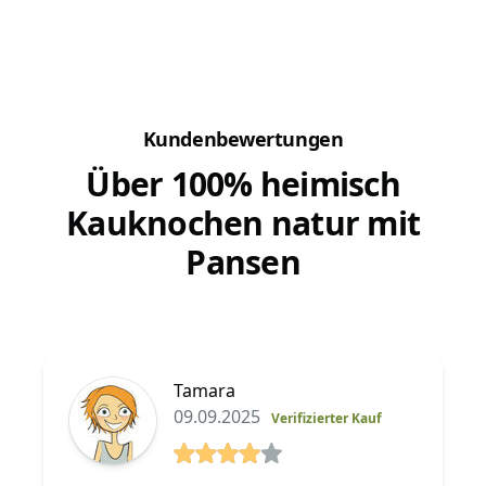
Sie knabbern und kauen und das Papier wird
manchen
sogar soweit zerfetzt, dass es im Haus...
Kundenbewertungen
Über 100% heimisch
Kauknochen natur mit
Pansen
Tamara
09.09.2025
Verifizierter Kauf
4 von 5 Sterne