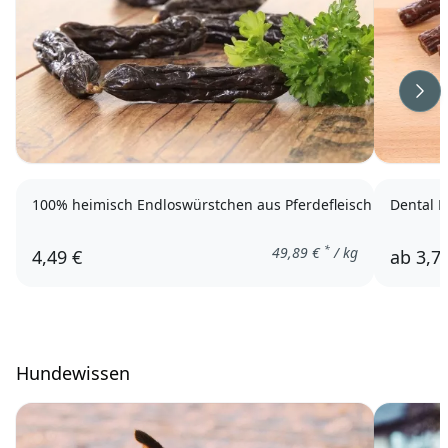
Wei
100% heimisch Endloswürstchen aus Pferdefleisch
Dental 
*
49,89
€
/ kg
4,49 €
ab
3,7
Hundewissen