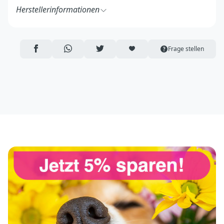
Herstellerinformationen
Heimtiernahrung Marx
Josef-Reuschenbach-Str. 6
53547 Breitscheid
AUF FACEBOOK TEILEN
ÜBER WHATSAPP TEILEN
AUF TWITTER TEILEN
ARTIKEL AUF DIE MERKLISTE
Frage stellen
Deutschland
https://www.heimtiernahrung-marx.de/
info@heimtiernahrung-marx.de