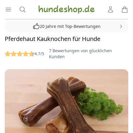
Hundeshop.de
Menü öffnen
Suche
Kundenko
Ware
20 Jahre mit Top-Bewertungen
Pferdehaut Kauknochen für Hunde
Reviews
7 Bewertungen von glücklichen
4.7/5
Kunden
Bilder