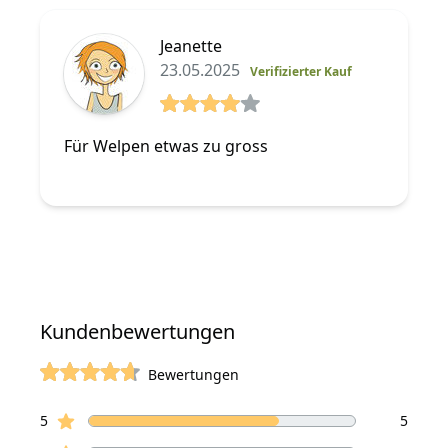
Jeanette
23.05.2025
Verifizierter Kauf
4 von 5 Sterne
Für Welpen etwas zu gross
Kundenbewertungen
Bewertungen
von 5 Sterne
Sterne Bewertungen
Bewertungen
5
5