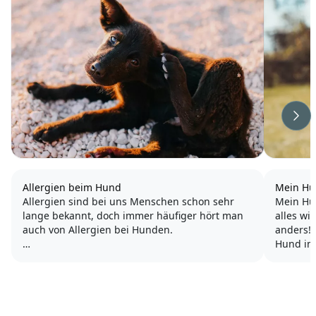
Wei
Allergien beim Hund
Mein Hu
Allergien sind bei uns Menschen schon sehr
Mein Hu
lange bekannt, doch immer häufiger hört man
alles wi
auch von Allergien bei Hunden.
anders! 
Hund im
Typische Symptome, bei denen der Verdacht
scheint 
auf eine Allergie nahe liegt, sind ständig
zu kenne
wiederkehrender Durchfall und Juckreiz. Aber
stellt...
auch chronische Entzündungen an...