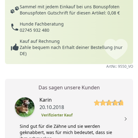
Deine Vorteile
Sammel mit jedem Einkauf bei uns Bonuspfoten
Bonuspfoten Gutschrift für diesen Artikel: 0,08 €
Hunde Fachberatung
02745 932 480
Kauf auf Rechnung
Zahle bequem nach Erhalt deiner Bestellung (nur
DE)
ArtNr.: 9550_VO
Das sagen unsere Kunden
5 von 5 Sterne
5 
Karin
20.10.2018
Verifizierter Kauf
Sind gut für die Zähne und sie werden
geknabbert, was für mich bedeutet, dass sie