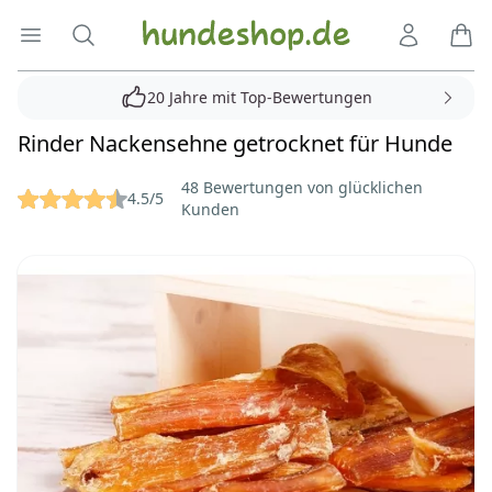
Hundeshop.de
Menü öffnen
Suche
Kundenko
Ware
20 Jahre mit Top-Bewertungen
Rinder Nackensehne getrocknet für Hunde
Reviews
48 Bewertungen von glücklichen
4.5/5
Kunden
Bilder