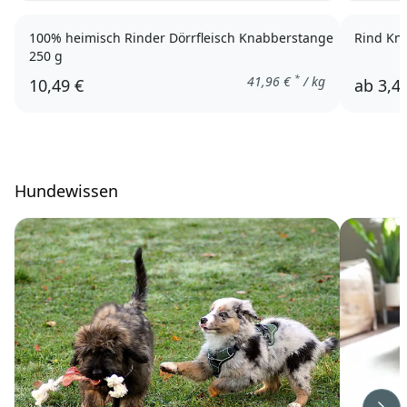
100% heimisch Rinder Dörrfleisch Knabberstange
Rind Kn
250 g
*
41,96
€
/ kg
10,49 €
ab
3,4
Hundewissen