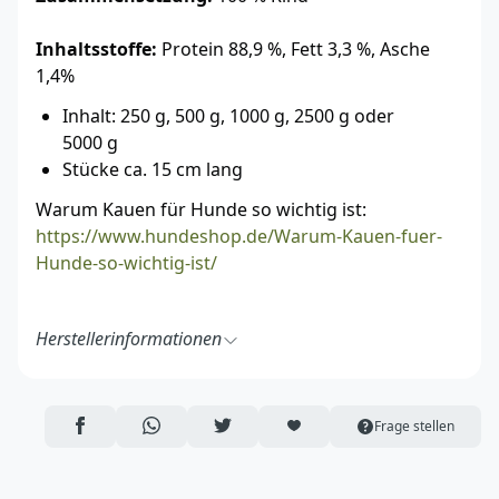
Inhaltsstoffe:
Protein 88,9 %, Fett 3,3 %, Asche
1,4%
Inhalt: 250 g, 500 g, 1000 g, 2500 g oder
5000 g
Stücke ca. 15 cm lang
Warum Kauen für Hunde so wichtig ist:
https://www.hundeshop.de/Warum-Kauen-fuer-
Hunde-so-wichtig-ist/
Herstellerinformationen
Pets Best GmbH
Lahrweg 34
58706 Menden
AUF FACEBOOK TEILEN
ÜBER WHATSAPP TEILEN
AUF TWITTER TEILEN
ARTIKEL AUF DIE MERKLISTE
Frage stellen
Deutschland
https://pets-best.de/
info@pets-best.de