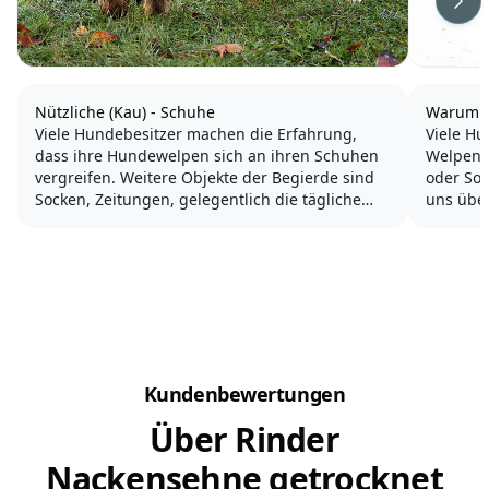
Wei
Nützliche (Kau) - Schuhe
Warum 
Viele Hundebesitzer machen die Erfahrung,
Viele Hu
dass ihre Hundewelpen sich an ihren Schuhen
Welpenze
vergreifen. Weitere Objekte der Begierde sind
oder So
Socken, Zeitungen, gelegentlich die tägliche
uns über
Post oder Kinderspielzeug.
Hund jed
Welpen f
Sie knabbern und kauen und das Papier wird
manchen
sogar soweit zerfetzt, dass es im Haus...
Kundenbewertungen
Über Rinder
Nackensehne getrocknet