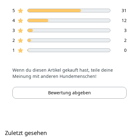
von 5 Sterne
Sterne Bewertungen
Bewertungen
5
31
Sterne Bewertungen
4
12
Sterne Bewertungen
3
3
Sterne Bewertungen
2
2
Sterne Bewertungen
1
0
Wenn du diesen Artikel gekauft hast, teile deine
Meinung mit anderen Hundemenschen!
Bewertung abgeben
Zuletzt gesehen