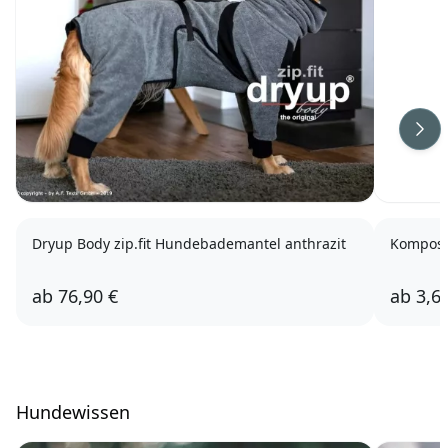
Wei
Dryup Body zip.fit Hundebademantel anthrazit
Kompost
ab
76,90 €
ab
3,6
Hundewissen