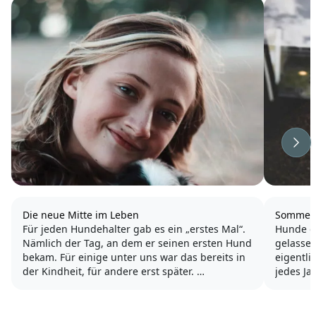
Wei
Die neue Mitte im Leben
Sommerh
Für jeden Hundehalter gab es ein „erstes Mal“.
Hunde d
Nämlich der Tag, an dem er seinen ersten Hund
gelassen
bekam. Für einige unter uns war das bereits in
eigentli
der Kindheit, für andere erst später.
jedes Ja
zurückge
Plötzlich dreht sich alles um den Vierbeiner und
man denkt, dass das nur am Anfang so ist.
Ein Auto