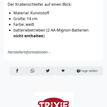
Der Krallenschleifer auf einen Blick:
Material: Kunststoff
Größe: 14 cm
Farbe: weiß
batteriebetrieben (2 AA-Mignon-Batterien
nicht enthalten
)
Herstellerinformationen
TRIXIE Heimtierbedarf GmbH & Co. KG
Industriestraße 32
24963 Tarp
AUF FACEBOOK TEILEN
ÜBER WHATSAPP TEILEN
AUF TWITTER TEILEN
ARTIKEL AUF DIE MERKLISTE
Frage stellen
Deutschland
https://www.trixie.de/
vertrieb@trixie.de