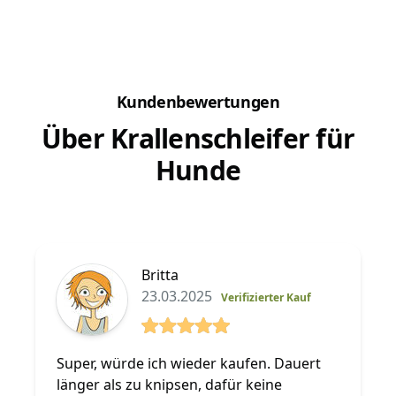
Vorab...
geschlos
Kundenbewertungen
Über Krallenschleifer für
Hunde
Britta
23.03.2025
Verifizierter Kauf
5 von 5 Sterne
Super, würde ich wieder kaufen. Dauert
länger als zu knipsen, dafür keine