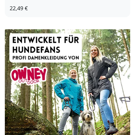
22,49 €
3,8 - 4,4cm
5,1 - 5,7cm
6,4 - 7,0cm
7,6 - 8,3cm