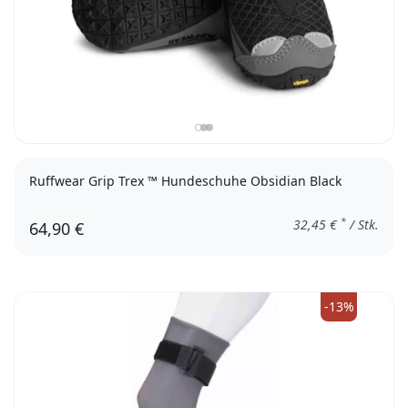
Ruffwear Grip Trex ™ Hundeschuhe Obsidian Black
*
32,45
€
/ Stk.
64,90 €
44mm
76mm
83mm
70mm
64mm
57mm
51mm
38mm
-13%