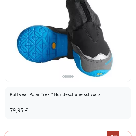
Ruffwear Polar Trex™ Hundeschuhe schwarz
79,95 €
2er Set, 38mm
2er Set, 44mm
2er Set, 51mm
2er Set, 64mm
2er Set, 70mm
2er Set, 83mm