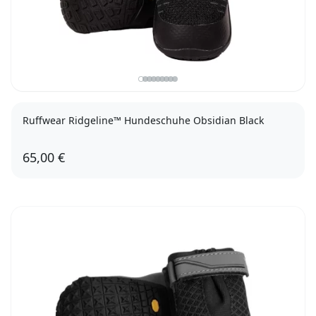
Ruffwear Ridgeline™ Hundeschuhe Obsidian Black
65,00 €
38mm
44mm
51mm
57mm
64mm
70mm
76mm
83mm