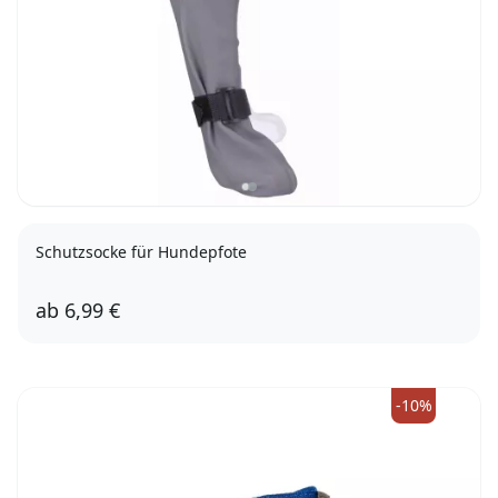
Schutzsocke für Hundepfote
ab
6,99 €
M
L
-10%