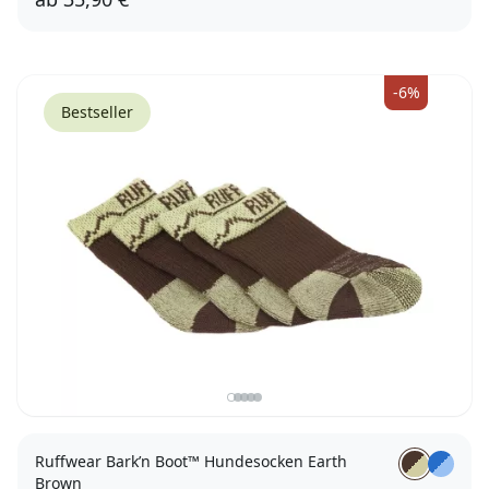
S
M
L
-6%
Bestseller
Ruffwear Bark’n Boot™ Hundesocken Earth
Brown