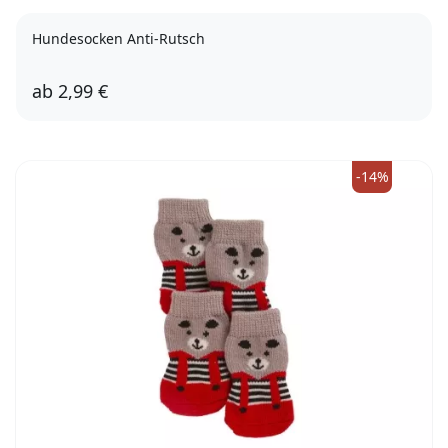
Hundesocken Anti-Rutsch
ab
2,99 €
XXS-XS
XS-S
S-M
M-L
L-XL
L
XL
-14%