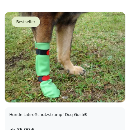
XS
Bestseller
Hunde Latex-Schutzstrumpf Dog Gusti®
ab
35,90 €