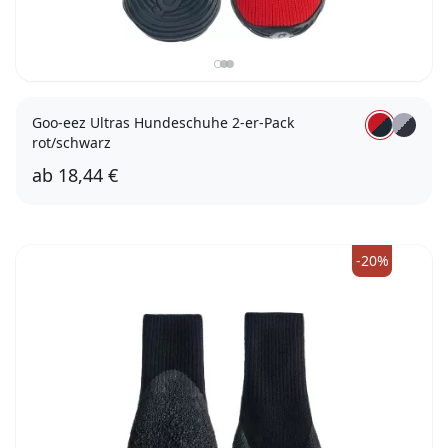
Goo-eez Ultras Hundeschuhe 2-er-Pack
rot/schwarz
ab
18,44 €
XXS
XS
M
-20%