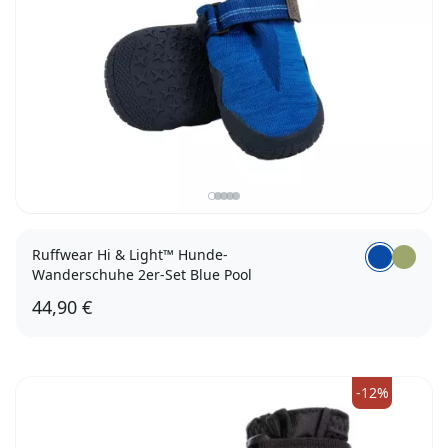
Ruffwear Hi & Light™ Hunde-
Wanderschuhe 2er-Set Blue Pool
44,90 €
51mm
57mm
64mm
76mm
83mm
-12%