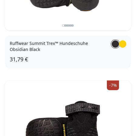
Ruffwear Summit Trex™ Hundeschuhe
Obsidian Black
31,79 €
38mm
44mm
51mm
57mm
64mm
70mm
76mm
83mm
-7%