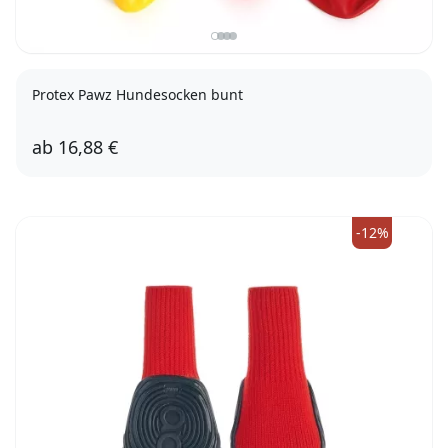
Protex Pawz Hundesocken bunt
ab
16,88 €
Tiny (2,54cm)
XXS (3,81cm)
-12%