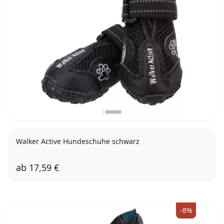
Walker Active Hundeschuhe schwarz
ab
17,59 €
XS-S
S-M
M
M-L
L
L-XL
-8%