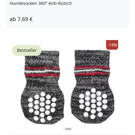
Hundesocken 360° Anti-Rutsch
ab
7,69 €
XS-S
S-M
M-L
L
L-XL
XL
-14%
Bestseller