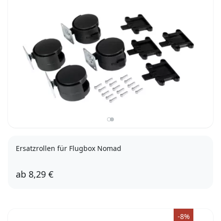
Ersatzrollen für Flugbox Nomad
ab
8,29 €
Set XS-XL
Set XXL/3XL
-8%