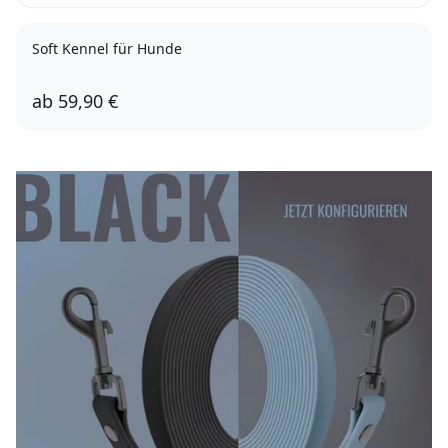
Soft Kennel für Hunde
ab
59,90 €
XS-S
S-M
M-L