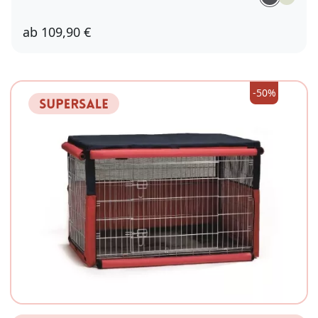
ab
109,90 €
52
62
72
82
92
105
120
-50%