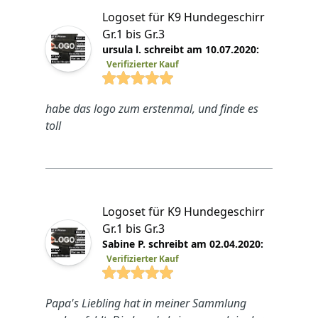
Logoset für K9 Hundegeschirr
Gr.1 bis Gr.3
ursula l. schreibt am 10.07.2020:
Verifizierter Kauf
4.8825 von 5 Sterne
habe das logo zum erstenmal, und finde es
toll
Logoset für K9 Hundegeschirr
Gr.1 bis Gr.3
Sabine P. schreibt am 02.04.2020:
Verifizierter Kauf
4.8825 von 5 Sterne
Papa's Liebling hat in meiner Sammlung