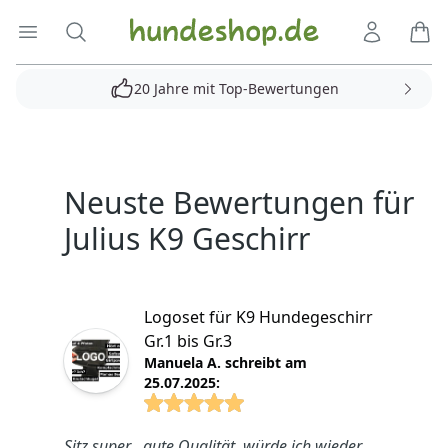
Hundeshop.de
Menü öffnen
Suche
Kundenko
Ware
20 Jahre mit Top-Bewertungen
Produkte
Neuste Bewertungen für
Julius K9 Geschirr
Logoset für K9 Hundegeschirr
Gr.1 bis Gr.3
Manuela A. schreibt am
25.07.2025:
4.8825 von 5 Sterne
Sitz super , gute Qualität, würde ich wieder