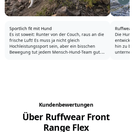
Wei
Sportlich fit mit Hund
Ruffwea
Es ist soweit: Runter von der Couch, raus an die
Die Hun
frische Luft! Es muss ja nicht gleich
entwicke
Hochleistungssport sein, aber ein bisschen
hin zu 
Bewegung tut jedem Mensch-Hund-Team gut.
unterneh
Lösungen
Wir haben für dich ein paar Ideen zusammen
Unterstü
getragen:
Damit du 
Wandern mit HundVoll im Trend und du kannst
sofort damit...
Kundenbewertungen
Über Ruffwear Front
Range Flex