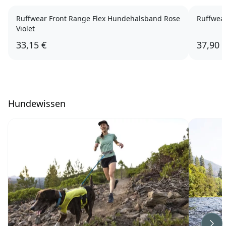
Ruffwear Front Range Flex Hundehalsband Rose
Ruffwear
Violet
33,15 €
37,90 
Hundewissen