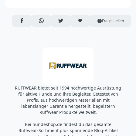
Ruff Wear Inc.
2843 NW Lolo Drive
Bend, OR 97703
AUF FACEBOOK TEILEN
ÜBER WHATSAPP TEILEN
AUF TWITTER TEILEN
ARTIKEL AUF DIE MERKLISTE
Frage stellen
USA
https://ruffwear.com/
https://ruffwear.com/pages/contact-us
Verantwortliche Person in der EU:
Accapi Group
Tanfield Lea Business Centre
Stanley
Country Durham DH9 9DB
UK
RUFFWEAR bietet seit 1994 hochwertige Ausrüstung
https://www.accapigroup.com/de
für aktive Hunde und ihre Begleiter. Getestet von
info@accapigroup.com
Profis, aus hochwertigen Materialien mit
lebenslanger Garantie hergestellt, begeistern
Ruffwear Produkte weltweit.
Bei hundeshop.de findest du das gesamte
Ruffwear-Sortiment plus spannende Blog-Artikel