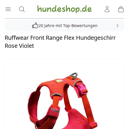
Hundeshop.de
Menü öffnen
Suche
Kundenko
Ware
20 Jahre mit Top-Bewertungen
Ruffwear Front Range Flex Hundegeschirr
Rose Violet
Reviews
Bilder