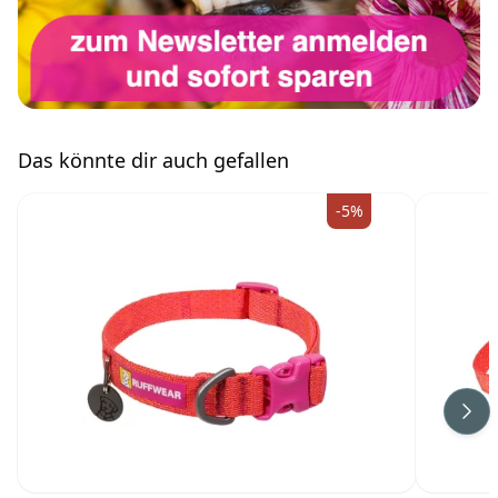
Das könnte dir auch gefallen
-5%
Wei