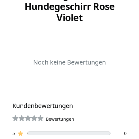
Hundegeschirr Rose
Violet
Noch keine Bewertungen
Kundenbewertungen
Bewertungen
von 5 Sterne
Sterne Bewertungen
Bewertungen
5
0