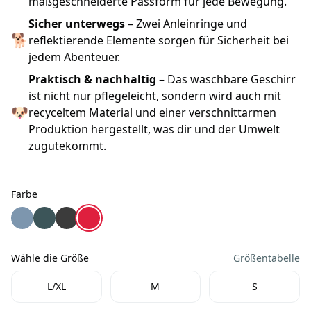
maßgeschneiderte Passform für jede Bewegung.
Sicher unterwegs
– Zwei Anleinringe und
🐕
reflektierende Elemente sorgen für Sicherheit bei
jedem Abenteuer.
Praktisch & nachhaltig
– Das waschbare Geschirr
ist nicht nur pflegeleicht, sondern wird auch mit
🐶
recyceltem Material und einer verschnittarmen
Produktion hergestellt, was dir und der Umwelt
zugutekommt.
Farbe
Farbe
Ruffwear Front Range Flex Hundegeschirr Polar Blue
Ruffwear Front Range Flex Hundegeschirr Deep Teal
Ruffwear Front Range Flex Hundegeschirr Basalt
Ruffwear Front Range Flex Hundegeschirr Ro
Wähle die Größe
Größentabelle
Wähle die Größe
L/XL
M
S