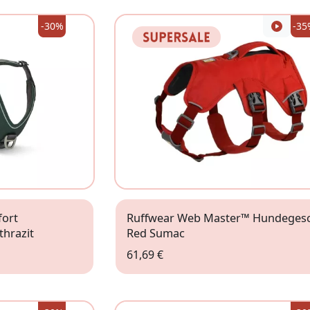
-30%
-35
fort
Ruffwear Web Master™ Hundegesc
hrazit
Red Sumac
61,69 €
50 - 57,5cm)
XXS