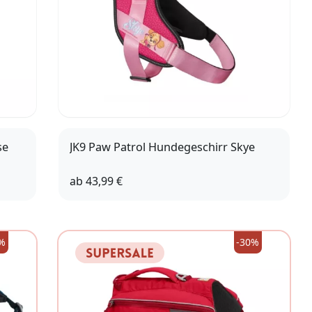
se
JK9 Paw Patrol Hundegeschirr Skye
ab
43,99 €
L (1)
XL (2)
%
-30%