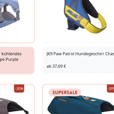
 kühlendes
JK9 Paw Patrol Hundegeschirr Cha
pe Purple
ab
37,69 €
M (0)
L (1)
-30%
-30