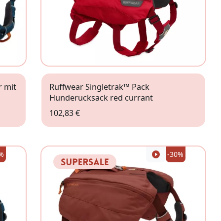
 mit
Ruffwear Singletrak™ Pack
Hunderucksack red currant
102,83 €
S
%
-30%