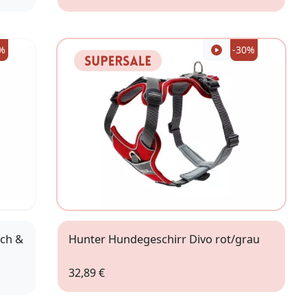
XXS
%
-30%
tch &
Hunter Hundegeschirr Divo rot/grau
32,89 €
XS