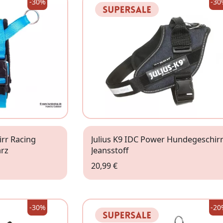
-30%
-30
rr Racing
Julius K9 IDC Power Hundegeschir
arz
Jeansstoff
20,99 €
Baby 2
-30%
-20