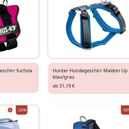
eschirr fuchsia
Hunter Hundegeschirr Maldon Up
blau/grau
ab
31,19 €
XS
XS-S
L
-20%
-30