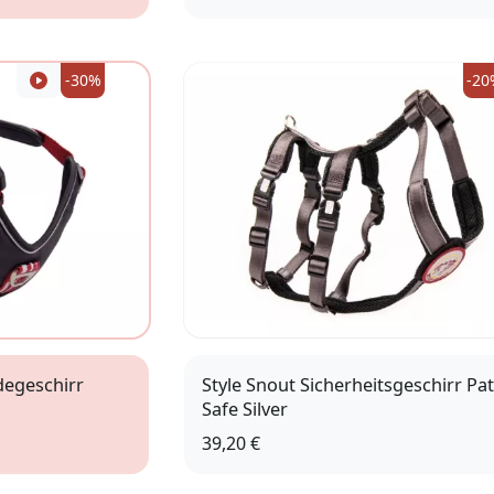
Größe 3
-30%
-20
degeschirr
Style Snout Sicherheitsgeschirr Pa
Safe Silver
39,20 €
5cm)
XS