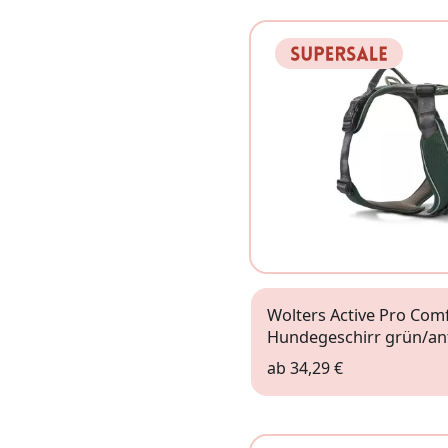
Wolters Active Pro Com
Hundegeschirr grün/ant
ab
34,29 €
2 (45 - 52,5cm)
3 (