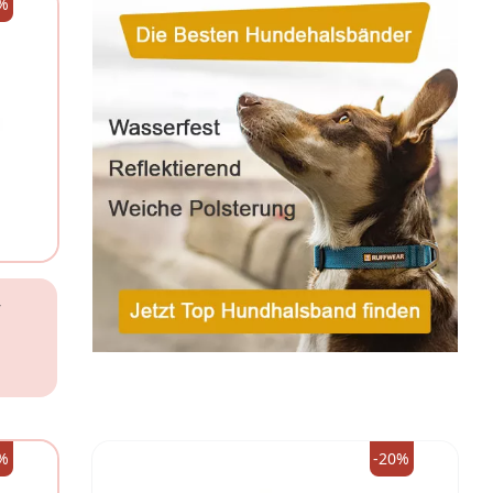
%
r
%
-20%