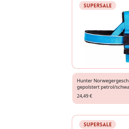
Hunter Norwegergeschi
gepolstert petrol/schw
24,49 €
Gr. S