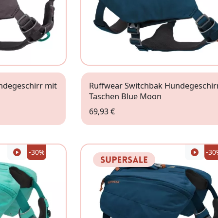
ndegeschirr mit
Ruffwear Switchbak Hundegeschirr
Taschen Blue Moon
69,93 €
XS
-30%
-30