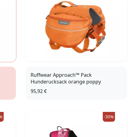
Ruffwear Approach™ Pack
Hunderucksack orange poppy
95,92 €
S
%
-30%