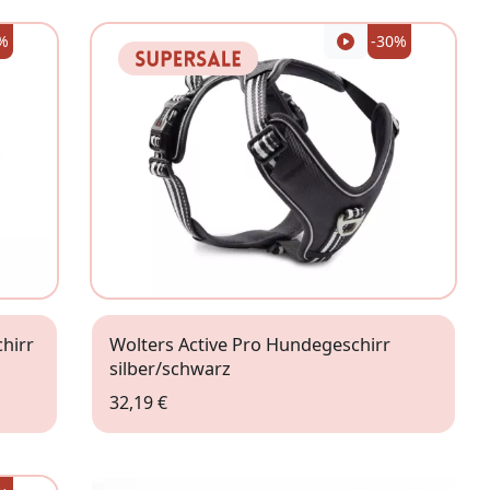
%
-30%
hirr
Wolters Active Pro Hundegeschirr
silber/schwarz
32,19 €
Gr. 2 (45-52,5cm)