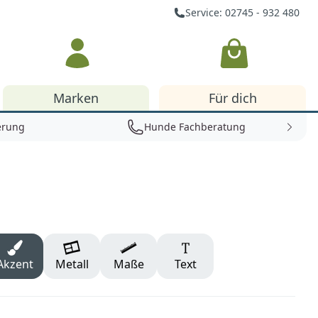
Service: 02745 - 932 480
Warenkorb
Marken
Für dich
erung
Hunde Fachberatung
Akzent
Metall
Maße
Text