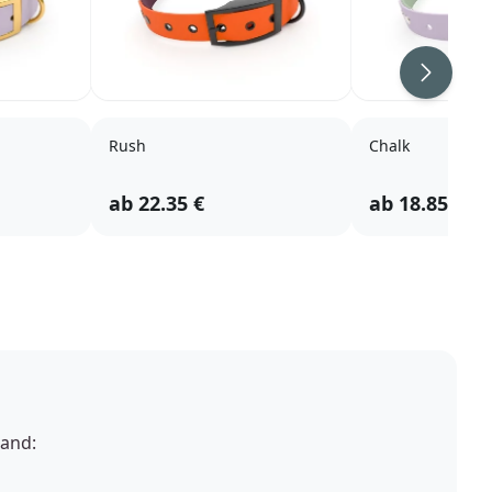
Rush
Chalk
ab
22.35
€
ab
18.85
€
band: