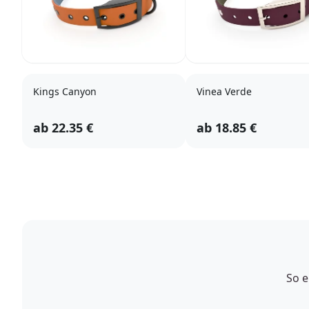
Kings Canyon
Vinea Verde
ab
22.35
€
ab
18.85
€
So e