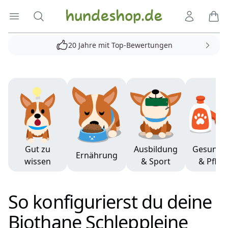
Hundeshop.de
Menü öffnen
Suche
Kundenko
Ware
20 Jahre mit Top-Bewertungen
Produkte
Gut zu
Ausbildung
Gesundh
Ernährung
wissen
& Sport
& Pfleg
So konfigurierst du deine
Biothane Schleppleine