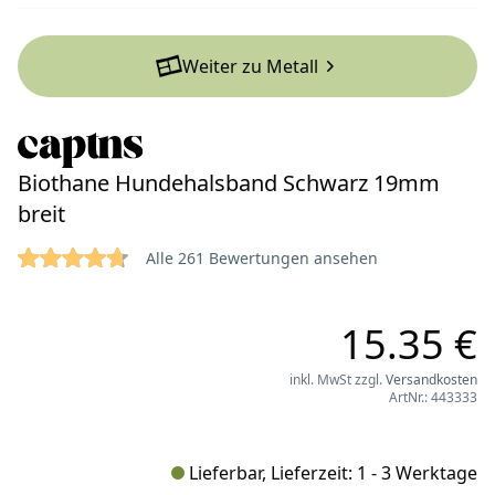
Weiter zu Metall
Biothane Hundehalsband Schwarz 19mm
breit
4.7701 von 5 Sternen
Reviews
Alle 261 Bewertungen ansehen
15.35 €
inkl. MwSt zzgl.
Versandkosten
ArtNr.: 443333
Lieferbar, Lieferzeit: 1 - 3 Werktage