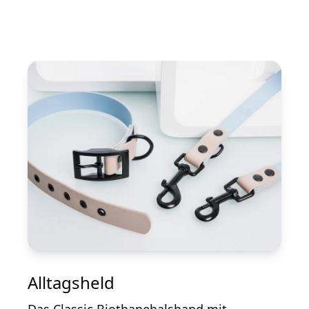
Alltagsheld
Das Classic Biothanehalsband mit