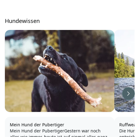
Hundewissen
Wei
Mein Hund der Pubertiger
Ruffwea
Mein Hund der PubertigerGestern war noch
Die Hun
alles wie immer, heute ist auf einmal alles ganz
entwicke