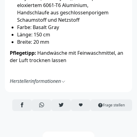
eloxiertem 6061-T6 Aluminium,
Handschlaufe aus geschlossenporigem
Schaumstoff und Netzstoff
Farbe: Basalt Gray
Länge: 150 cm
Breite: 20 mm
Pflegetipp:
Handwäsche mit Feinwaschmittel, an
der Luft trocknen lassen
Herstellerinformationen
Ruff Wear Inc.
2843 NW Lolo Drive
Bend, OR 97703
AUF FACEBOOK TEILEN
ÜBER WHATSAPP TEILEN
AUF TWITTER TEILEN
ARTIKEL AUF DIE MERKLISTE
Frage stellen
USA
https://ruffwear.com/
https://ruffwear.com/pages/contact-us
Verantwortliche Person in der EU: