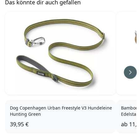
Das könnte dir auch gefallen
Wei
Dog Copenhagen Urban Freestyle V3 Hundeleine
Bamboo 
Hunting Green
Edelstah
39,95 €
ab
11,