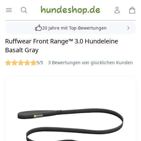
Hundeshop.de
Menü öffnen
Suche
Kundenko
Ware
20 Jahre mit Top-Bewertungen
Ruffwear Front Range™ 3.0 Hundeleine
Basalt Gray
Reviews
5/5
3 Bewertungen von glücklichen Kunden
Bilder