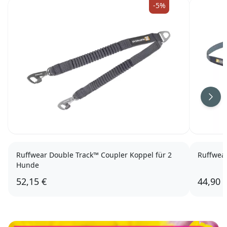
-5%
Weit
Ruffwear Double Track™ Coupler Koppel für 2
Ruffwear
Hunde
52,15 €
44,90 