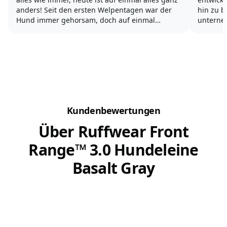
anders! Seit den ersten Welpentagen war der
hin zu 
Hund immer gehorsam, doch auf einmal
unterneh
scheint er kein „Komm“, „Sitz“oder „Platz“ mehr
Lösungen
zu kennen. Er wird regelrecht „aufmüpfig“ und
Unterstü
stellt...
Damit du 
Kundenbewertungen
Über Ruffwear Front
Range™ 3.0 Hundeleine
Basalt Gray