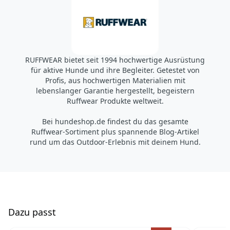
Accapi Group
Tanfield Lea Business Centre
Stanley
Country Durham DH9 9DB
UK
RUFFWEAR bietet seit 1994 hochwertige Ausrüstung
https://www.accapigroup.com/de
für aktive Hunde und ihre Begleiter. Getestet von
info@accapigroup.com
Profis, aus hochwertigen Materialien mit
lebenslanger Garantie hergestellt, begeistern
Ruffwear Produkte weltweit.
Bei hundeshop.de findest du das gesamte
Ruffwear-Sortiment plus spannende Blog-Artikel
rund um das Outdoor-Erlebnis mit deinem Hund.
D
azu passt