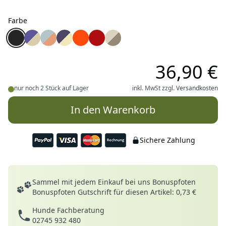
Farbe
Farbe
Ruffwear Front Range™ 3.0 Hundeleine Basalt Gray
Ruffwear Front Range™ 3.0 Hundeleine Wildflower
Ruffwear Front Range™ 3.0 Hundeleine Spring F
Ruffwear Front Range™ 3.0 Hundeleine Deep
Ruffwear Front Range™ 3.0 Hundeleine 
Ruffwear Front Range™ 3.0 Hundel
Ruffwear Front Range™ 3.0 Hun
36,90 €
nur noch 2 Stück auf Lager
inkl. MwSt zzgl.
Versandkosten
In den Warenkorb
Sichere Zahlung
Deine Vorteile
Sammel mit jedem Einkauf bei uns Bonuspfoten
Bonuspfoten Gutschrift für diesen Artikel: 0,73 €
Hunde Fachberatung
02745 932 480