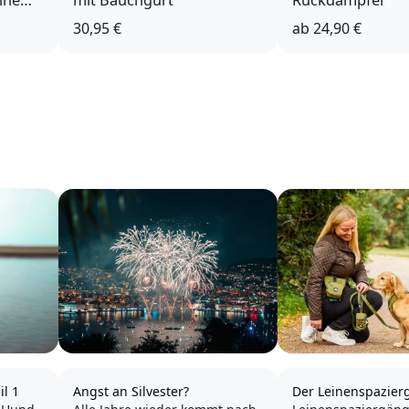
ine
mit Bauchgurt
Ruckdämpfer
30,95 €
ab
24,90 €
il 1
Angst an Silvester?
Der Leinenspazierg