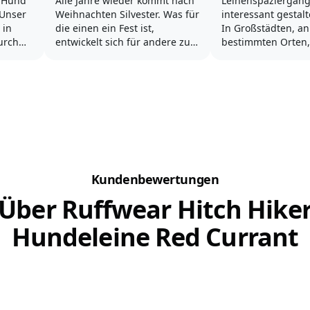
 Hund
Alle Jahre wieder kommt nach
Leinenspaziergän
 Unser
Weihnachten Silvester. Was für
interessant gestalte
 in
die einen ein Fest ist,
In Großstädten, an
urch
entwickelt sich für andere zur
bestimmten Orten
d auf
„Schreckensnacht“ des Jahres.
der Aufzuchtzeit v
ng,
Raketen und Böller lassen den
oder aber aus Gr
geliebten Vierbeiner zum
Wohl des Hundes 
Nervenbündel werden und
unsere Vierbeine
haben
auch der Halter ist alles
ganz oder über ei
sind
andere als entspannt.
längeren Zeitraum
den
Leine bleiben. Viel
Silvester...
sich...
Kundenbewertungen
Über Ruffwear Hitch Hike
Hundeleine Red Currant