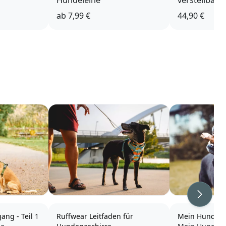
Hundeleine
verstellbare
eingefasst
ab
7,99 €
44,90 €
Weiter
ang - Teil 1
Ruffwear Leitfaden für
Mein Hund de