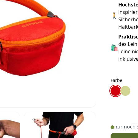
Höchste
inspirie
🚶
Sicherhe
Haltbark
Praktis
des Lei
🛍
Leine ni
inklusiv
Farbe
Farbe
Ruffwear Hi
Ruffwea
nur noch 