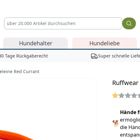
Hundehalter
Hundeliebe
30 Tage Rückgaberecht
Super schnelle Lief
eleine Red Currant
Ruffwear 
Reviews
Hände f
ermöglic
🐕
die Händ
entspan