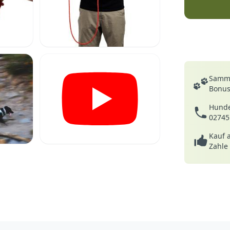
Deine Vortei
Samme
Bonusp
Hunde
02745
Kauf 
Zahle