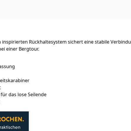
 inspirierten Rückhaltesystem sichert eine stabile Verbind
ei einer Bergtour.
passung
heitskarabiner
t
ür das lose Seilende
t