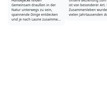
Hundejacke finden
Unsere Beziehung zum
Gemeinsam draußen in der
ist von besonderer Art.
Natur unterwegs zu sein,
Zusammenleben wurde
spannende Dinge entdecken
vielen Jahrtausenden d
und je nach Laune zusammen
eine Bindung, basieren
spielen, rennen oder
Vertrauen und Zuneigu
bummeln – das macht
gefestigt.
unseren Hunden bei jedem
Wetter Spaß.
Menschen und Hunde 
viel gemeinsam: Beide 
Damit unsere Ausflüge auch
soziale Geschöpfe, die 
im Herbst und Winter
Vorteil einer Gruppe zu
gelingen haben die Ruffwear
schätzen...
Hundejacken eine...