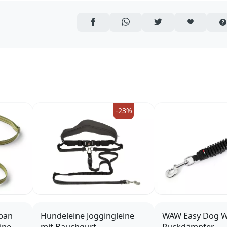
AUF FACEBOOK TEILEN
ÜBER WHATSAPP TEILEN
AUF TWITTER TEILEN
ARTIKEL AUF 
-23%
ban
Hundeleine Joggingleine
WAW Easy Dog W