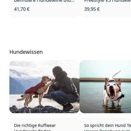
dehnbare Hundeleine Blue
Freestyle V3 Hundele
Pool
Hunting Green
41,70 €
39,95 €
Hundewissen
Die richtige Ruffwear
So spricht dein Hund Te