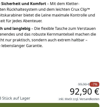
 Sicherheit und Komfort
– Mit dem Kletter-
rten Rückhaltesystem und dem leichten Crux Clip™
itskarabiner bietet die Leine maximale Kontrolle und
eit für jedes Abenteuer.
ch und langlebig
– Die flexible Tasche zum Verstauen
nenendes und das robuste Kernmantelseil machen die
cht nur praktisch, sondern auch extrem haltbar –
e lebenslanger Garantie.
tch Hiker Hundeleine Red Currant
r Hitch Hiker Hundeleine Sunny Lime
99,90 €
-7%
92,90 €
3 Stück auf Lager
inkl. MwSt zzgl.
Versandkosten