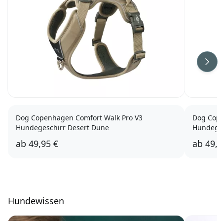
Wei
Dog Copenhagen Comfort Walk Pro V3
Dog Cop
Hundegeschirr Desert Dune
Hundege
ab
49,95 €
ab
49,
Hundewissen