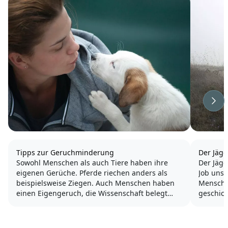
Wei
Tipps zur Geruchminderung
Der Jäge
Sowohl Menschen als auch Tiere haben ihre
Der Jäge
eigenen Gerüche. Pferde riechen anders als
Job uns
beispielsweise Ziegen. Auch Menschen haben
Mensche
einen Eigengeruch, die Wissenschaft belegt
geschic
sogar, dass man sich nur dann verliebt, wenn
sein. Da
man den Geruch des Gegenübers mag. Und als
vom Win
Hundehalter liebt man den...
Retriever