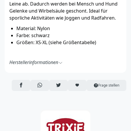
Leine ab. Dadurch werden bei Mensch und Hund
Gelenke und Wirbelsäule geschont. Ideal für
sporliche Aktivitäten wie Joggen und Radfahren.
Material: Nylon
Farbe: schwarz
Größen: XS-XL (siehe Größentabelle)
Herstellerinformationen
TRIXIE Heimtierbedarf GmbH & Co. KG
Industriestraße 32
24963 Tarp
AUF FACEBOOK TEILEN
ÜBER WHATSAPP TEILEN
AUF TWITTER TEILEN
ARTIKEL AUF DIE MERKLISTE
Frage stellen
Deutschland
https://www.trixie.de/
vertrieb@trixie.de