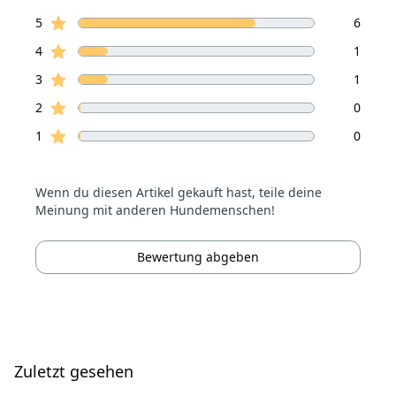
von 5 Sterne
Sterne Bewertungen
Bewertungen
5
6
Sterne Bewertungen
4
1
Sterne Bewertungen
3
1
Sterne Bewertungen
2
0
Sterne Bewertungen
1
0
Wenn du diesen Artikel gekauft hast, teile deine
Meinung mit anderen Hundemenschen!
Bewertung abgeben
Zuletzt gesehen