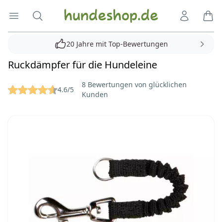
Hundeshop.de
Menü öffnen
Suche
Kundenko
Ware
20 Jahre mit Top-Bewertungen
Ruckdämpfer für die Hundeleine
Reviews
8 Bewertungen von glücklichen
4.6/5
Kunden
Bilder