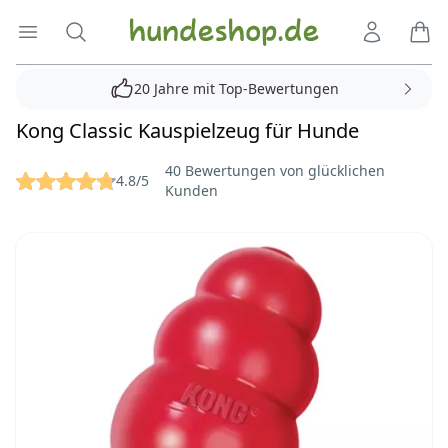
Hundeshop.de
Menü öffnen
Suche
Kundenko
Ware
20 Jahre mit Top-Bewertungen
Kong Classic Kauspielzeug für Hunde
Reviews
40 Bewertungen von glücklichen
4.8/5
Kunden
Bilder