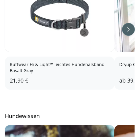
Wei
Ruffwear Hi & Light™ leichtes Hundehalsband
Dryup C
Basalt Gray
21,90 €
ab
39,
Hundewissen