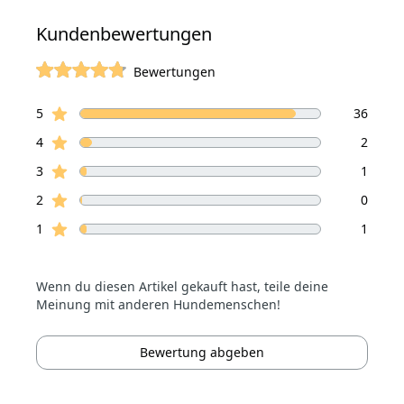
Kundenbewertungen
Bewertungen
von 5 Sterne
Sterne Bewertungen
Bewertungen
5
36
Sterne Bewertungen
4
2
Sterne Bewertungen
3
1
Sterne Bewertungen
2
0
Sterne Bewertungen
1
1
Wenn du diesen Artikel gekauft hast, teile deine
Meinung mit anderen Hundemenschen!
Bewertung abgeben