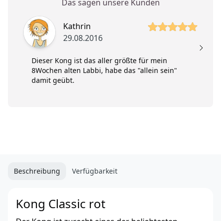
Das sagen unsere Kunden
5 von 5 Sterne
5 
Kathrin
29.08.2016
Dieser Kong ist das aller größte für mein
8Wochen alten Labbi, habe das "allein sein"
damit geübt.
Beschreibung
Verfügbarkeit
Kong Classic rot