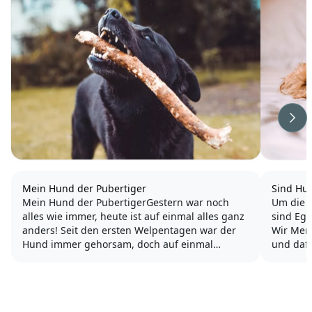
Wei
Mein Hund der Pubertiger
Sind Hu
Mein Hund der PubertigerGestern war noch
Um die F
alles wie immer, heute ist auf einmal alles ganz
sind Ego
anders! Seit den ersten Welpentagen war der
Wir Men
Hund immer gehorsam, doch auf einmal
und dafür tun w
scheint er kein „Komm“, „Sitz“oder „Platz“ mehr
genauso 
zu kennen. Er wird regelrecht „aufmüpfig“ und
biologi
stellt...
geht, de