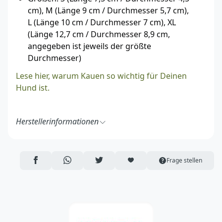
cm), M (Länge 9 cm / Durchmesser 5,7 cm),
L (Länge 10 cm / Durchmesser 7 cm), XL
(Länge 12,7 cm / Durchmesser 8,9 cm,
angegeben ist jeweils der größte
Durchmesser)
Lese hier, warum Kauen so wichtig für Deinen
Hund ist.
Herstellerinformationen
The KONG Company
LLC, 16191 Table Mountain Parkway
Golden, CO 80403-1670
AUF FACEBOOK TEILEN
ÜBER WHATSAPP TEILEN
AUF TWITTER TEILEN
ARTIKEL AUF DIE MERKLISTE
Frage stellen
USA
https://www.kongcompany.com/
CustomerCare@kongcompany.com
Verantwortliche Person in der EU:
KONG Company EU GmbH