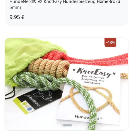
HundeNerd® V2 KnotEasy Hundespielzeug HomeBro (ø
5mm)
9,95 €
-48%