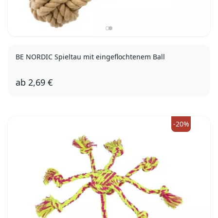
BE NORDIC Spieltau mit eingeflochtenem Ball
ab
2,69 €
ø 7/20cm
ø 8/30cm
-20%