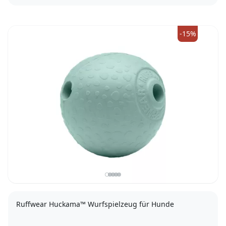
gelb
rot
-15%
Ruffwear Huckama™ Wurfspielzeug für Hunde