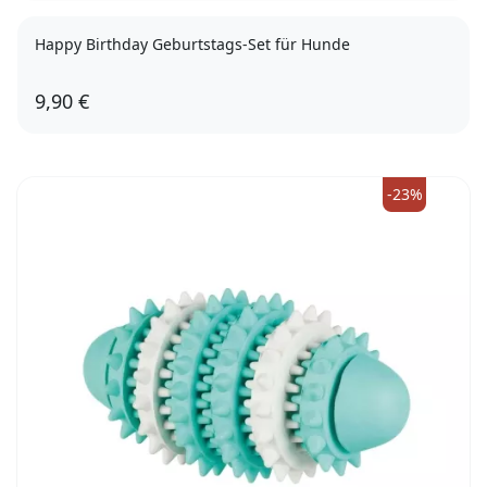
Happy Birthday Geburtstags-Set für Hunde
9,90 €
Moosgummiball, Keksdieb Apfelmus
Spieltau, Keksdieb Apfelmus
Plüschtier, Keksdieb Apfelmus
-23%
Moosgummiball, Keksdieb Karotten
Spieltau, Keksdieb Karotten
Plüschtier, Keksdieb Karotten