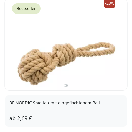
-23%
Bestseller
BE NORDIC Spieltau mit eingeflochtenem Ball
ab
2,69 €
ø 7/20cm
ø 8/30cm