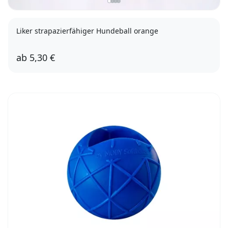
Liker strapazierfähiger Hundeball orange
ab
5,30 €
5cm
7cm
9cm