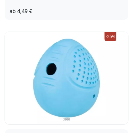
ab
4,49 €
6cm
7cm
-25%