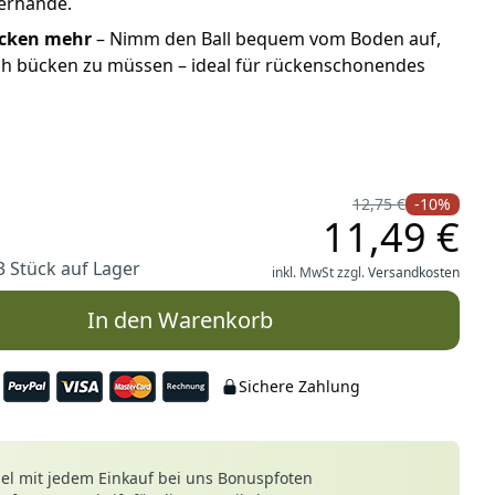
derhände.
cken mehr
– Nimm den Ball bequem vom Boden auf,
ch bücken zu müssen – ideal für rückenschonendes
12,75 €
-10%
11,49 €
3 Stück auf Lager
inkl. MwSt zzgl.
Versandkosten
In den Warenkorb
Sichere Zahlung
le
l mit jedem Einkauf bei uns Bonuspfoten