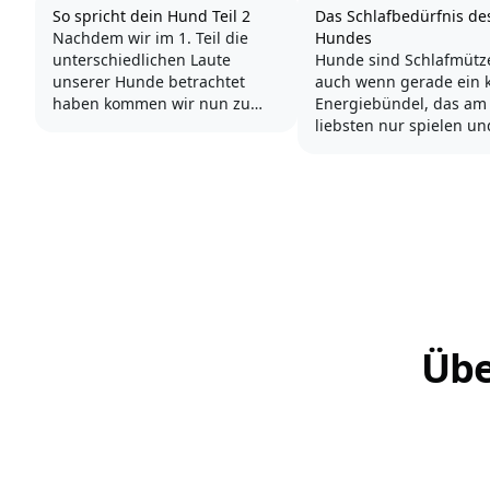
So spricht dein Hund Teil 2
Das Schlafbedürfnis de
Nachdem wir im 1. Teil die
Hundes
unterschiedlichen Laute
Hunde sind Schlafmütz
unserer Hunde betrachtet
auch wenn gerade ein kleines
haben kommen wir nun zu
Energiebündel, das am
dem, was den Hauptteil der
liebsten nur spielen un
Kommunikation unserer
toben möchte, gar nich
Hunde mit uns und
Anschein erweckt. Häuf
untereinander ausmacht: der
unterschätzen wir
Körpersprache. Dieses Thema
Hundehalter das
ist natürlich viel zu
Schlafbedürfnis eines 
umfangreich, um es in einem
Blogbeitrag...
Um gesund und vital zu
bleiben braucht der
Vierbeiner...
Übe