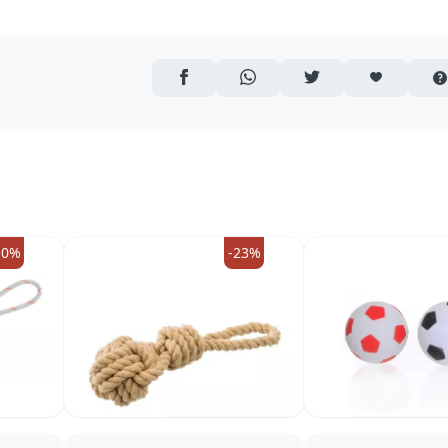
AUF FACEBOOK TEILEN
ÜBER WHATSAPP TEILEN
AUF TWITTER TEILEN
ARTIKEL AUF 
10%
-23%