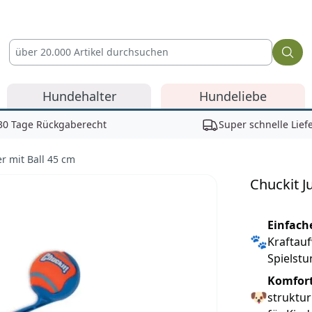
Hundehalter
Hundeliebe
30 Tage Rückgaberecht
Super schnelle Lief
r mit Ball 45 cm
Chuckit J
Reviews
Einfach
🐾
Kraftauf
Spielst
Komfort
🐶
struktur