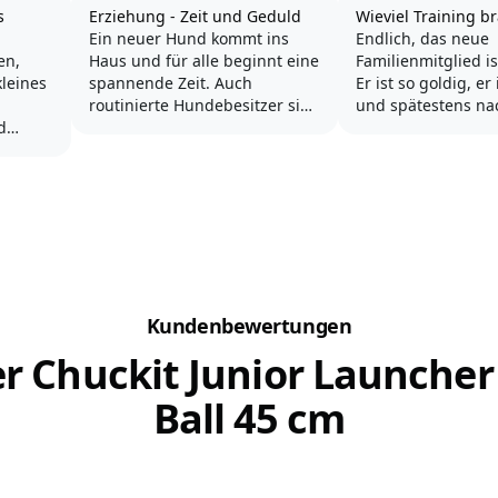
s
Erziehung - Zeit und Geduld
Wieviel Training b
Ein neuer Hund kommt ins
Endlich, das neue
en,
Haus und für alle beginnt eine
Familienmitglied i
spannende Zeit. Auch
Er ist so goldig, er 
routinierte Hundebesitzer sind
und spätestens na
d
jetzt wieder am Anfang einer
Wochen ist er zud
t den
Beziehung. Es liegt an uns,
noch richtig frech
ig
dass daraus eine harmonische
schnell hat er uns
und gefestigte Verbindung
Finger gewickelt 
wird.
der Entzückung k
Hundes.
langsam die klein
Hunde sind soziale Wesen und
der Hundeerziehu
fügen sich gerne in eine
Familie...
Mal...
Kundenbewertungen
r Chuckit Junior Launcher
Ball 45 cm