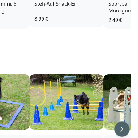
ummi, 6
Steh-Auf Snack-Ei
Sportball am
ig
Moosgummi 
8,99 €
2,49 €
Weiter