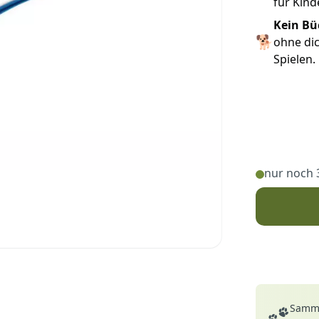
für Kin
Kein Bü
🐕
ohne di
Spielen.
nur noch 
Deine Vortei
Samme