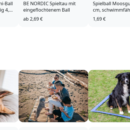
i-Ball
BE NORDIC Spieltau mit
Spielball Moosg
g 4,5
eingeflochtenem Ball
cm, schwimmfäh
ab
2,69 €
1,69 €