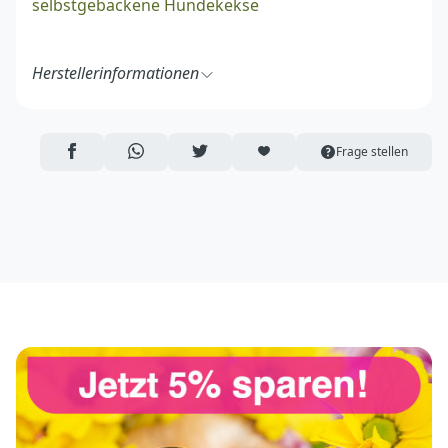
selbstgebackene Hundekekse
Herstellerinformationen
Hofman Animal Care
De Leemkoele 2
7468 DM Enter
AUF FACEBOOK TEILEN
ÜBER WHATSAPP TEILEN
AUF TWITTER TEILEN
ARTIKEL AUF DIE MERKLISTE
Frage stellen
Niederlande
https://www.hofmananimalcare.nl/de/
info@hofmananimalcare.nl