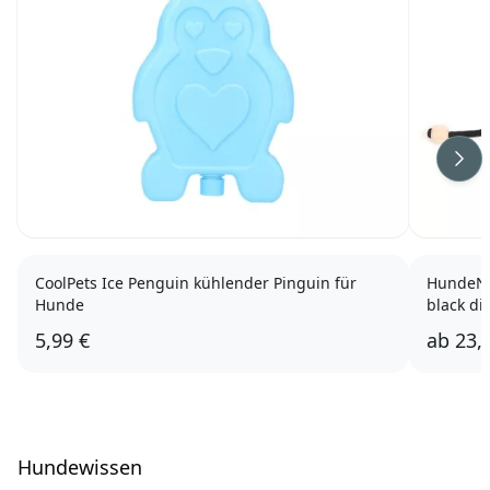
Wei
CoolPets Ice Penguin kühlender Pinguin für
HundeNe
Hunde
black d
5,99 €
ab
23,
Hundewissen