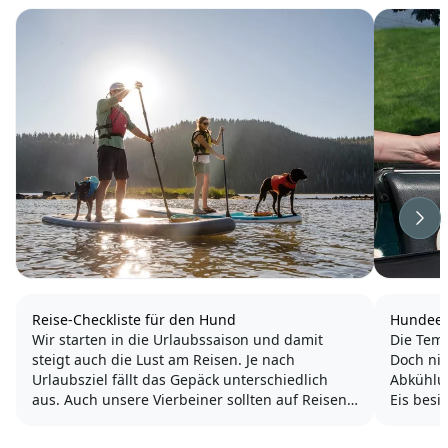
Wei
Reise-Checkliste für den Hund
Hundeei
Wir starten in die Urlaubssaison und damit
Die Temp
steigt auch die Lust am Reisen. Je nach
Doch ni
Urlaubsziel fällt das Gepäck unterschiedlich
Abkühlun
aus. Auch unsere Vierbeiner sollten auf Reisen
Eis besi
optimal versorgt werden. Deshalb haben wir
für uns
Checklisten für deinen Hund zusammen
Und auch