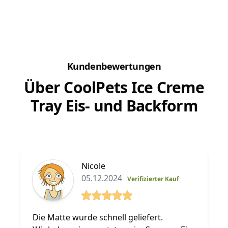
gestellt, so kannst du schnell sehen,...
Schlecke
Kundenbewertungen
Über CoolPets Ice Creme
Tray Eis- und Backform
Nicole
05.12.2024
Verifizierter Kauf
5 von 5 Sterne
Die Matte wurde schnell geliefert.