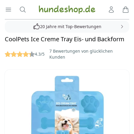
Hundeshop.de
Menü öffnen
Suche
Kundenko
Ware
20 Jahre mit Top-Bewertungen
CoolPets Ice Creme Tray Eis- und Backform
Reviews
7 Bewertungen von glücklichen
4.3/5
Kunden
Bilder