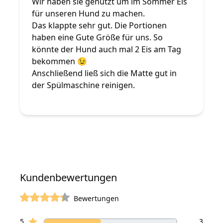
Wir haben sie genutzt um im Sommer Eis
für unseren Hund zu machen.
Das klappte sehr gut. Die Portionen
haben eine Gute Größe für uns. So
könnte der Hund auch mal 2 Eis am Tag
bekommen 😉
Anschließend ließ sich die Matte gut in
der Spülmaschine reinigen.
Kundenbewertungen
Bewertungen
von 5 Sterne
Sterne Bewertungen
Bewertungen
5
3