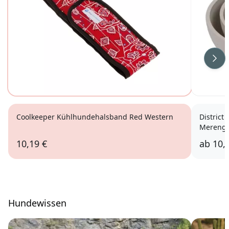
Wei
Coolkeeper Kühlhundehalsband Red Western
Distric
Mereng
10,19 €
ab
10,
Hundewissen