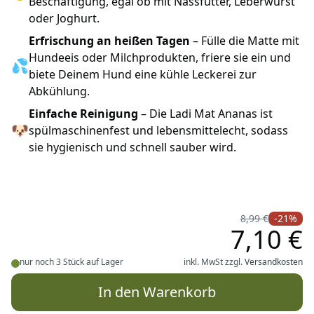
Beschäftigung, egal ob mit Nassfutter, Leberwurst
oder Joghurt.
Erfrischung an heißen Tagen
– Fülle die Matte mit
Hundeeis oder Milchprodukten, friere sie ein und
💦
biete Deinem Hund eine kühle Leckerei zur
Abkühlung.
Einfache Reinigung
– Die Ladi Mat Ananas ist
🐶
spülmaschinenfest und lebensmittelecht, sodass
sie hygienisch und schnell sauber wird.
8,99 €
-21%
7,10 €
nur noch 3 Stück auf Lager
inkl. MwSt zzgl.
Versandkosten
In den Warenkorb