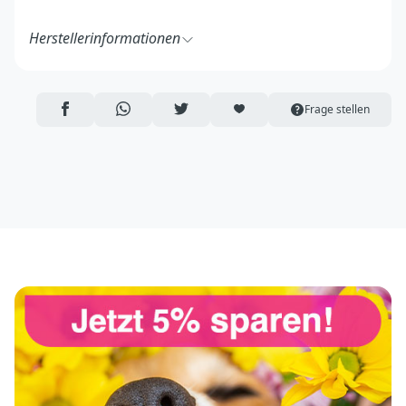
Herstellerinformationen
Procyon GmbH
Hauptstraße 4a
84416 Inning am Holz
AUF FACEBOOK TEILEN
ÜBER WHATSAPP TEILEN
AUF TWITTER TEILEN
ARTIKEL AUF DIE MERKLISTE
Frage stellen
Deutschland
http://www.procyon-hundebedarf.de/
info@procyon-hundebedarf.de