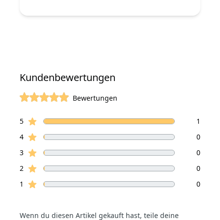
Kundenbewertungen
Bewertungen
von 5 Sterne
Sterne Bewertungen
Bewertungen
5
1
Sterne Bewertungen
4
0
Sterne Bewertungen
3
0
Sterne Bewertungen
2
0
Sterne Bewertungen
1
0
Wenn du diesen Artikel gekauft hast, teile deine