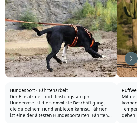
Wei
Hundesport - Fährtenarbeit
Ruffwea
Der Einsatz der hoch leistungsfähigen
Mit den 
Hundenase ist die sinnvollste Beschäftigung,
können 
die du deinem Hund anbieten kannst. Fährten
Tempera
ist eine der ältesten Hundesportarten. Fährten
gehen. 
ist eine eigenständige Sportart mit Prüfungen
im Wasse
und Meisterschaften, ist aber auch Teil des
richtig
Gebrauchshundesports und...
Outdoor